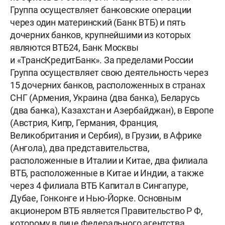
Группа осуществляет банковские операции
через один материнский (Банк ВТБ) и пять
дочерних банков, крупнейшими из которых
являются ВТБ24, Банк Москвы
и «ТрансКредитБанк». За пределами России
Группа осуществляет свою деятельность через
15 дочерних банков, расположенных в странах
СНГ (Армения, Украина (два банка), Беларусь
(два банка), Казахстан и Азербайджан), в Европе
(Австрия, Кипр, Германия, Франция,
Великобритания и Сербия), в Грузии, в Африке
(Ангола), два представительства,
расположенные в Италии и Китае, два филиала
ВТБ, расположенные в Китае и Индии, а также
через 4 филиала ВТБ Капитал в Сингапуре,
Дубае, Гонконге и Нью-Йорке. Основным
акционером ВТБ является
Правительство Р Ф
,
которому в лице Федерального агентства