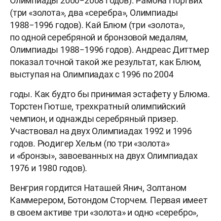
Олимпиады 2000−2008 годов). Рамона Портвих
(три «золота», два «серебра», Олимпиады
1988−1996 годов). Кай Блюм (три «золота»,
по одной серебряной и бронзовой медалям,
Олимпиады 1988−1996 годов). Андреас Диттмер
показал точной такой же результат, как Блюм,
выступая на Олимпиадах с 1996 по 2004
годы. Как будто бы принимая эстафету у Блюма.
Торстен Гютше, трехкратный олимпийский
чемпион, и однажды серебряный призер.
Участвовал на двух Олимпиадах 1992 и 1996
годов. Рюдигер Хельм (по три «золота»
и «бронзы», завоеванных на двух Олимпиадах
1976 и 1980 годов).
Венгрия гордится Наташей Янич, Золтаном
Каммерером, Ботондом Сторчем. Первая имеет
в своем активе три «золота» и одно «серебро»,