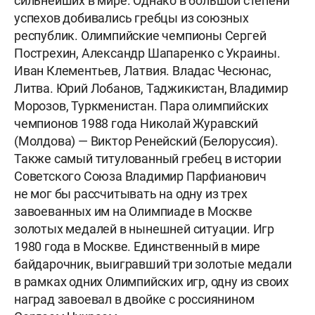
сильнейших в мире. Однако в большой степени
успехов добивались гребцы из союзных
республик. Олимпийские чемпионы Сергей
Пострехин, Александр Шапаренко с Украины.
Иван Клементьев, Латвия. Владас Чесюнас,
Литва. Юрий Лобанов, Таджикистан, Владимир
Морозов, Туркменистан. Пара олимпийских
чемпионов 1988 года Николай Журавский
(Молдова) — Виктор Ренейский (Белоруссия).
Также самый титулованный гребец в истории
Советского Союза Владимир Парфианович
не мог бы рассчитывать на одну из трех
завоеванных им на Олимпиаде в Москве
золотых медалей в нынешней ситуации. Игр
1980 года в Москве. Единственный в мире
байдарочник, выигравший три золотые медали
в рамках одних Олимпийских игр, одну из своих
наград завоевал в двойке с россиянином