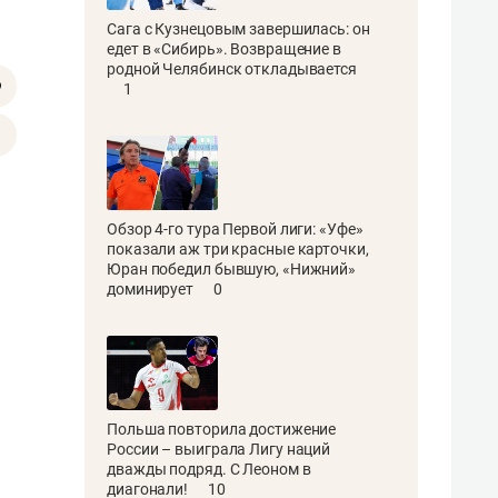
Сага с Кузнецовым завершилась: он
едет в «Сибирь». Возвращение в
родной Челябинск откладывается
1
Обзор 4-го тура Первой лиги: «Уфе»
показали аж три красные карточки,
Юран победил бывшую, «Нижний»
доминирует
0
Польша повторила достижение
России – выиграла Лигу наций
дважды подряд. С Леоном в
диагонали!
10