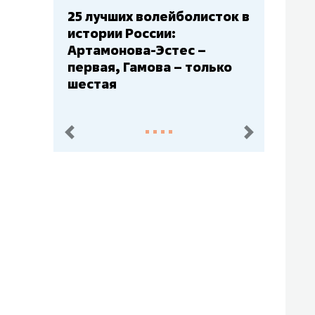
Бюджеты клубов КХЛ: СКА
– главный мажор, «Ак
Барс» – второй, «Салават
Юлаев» – середняк
пред.
след.