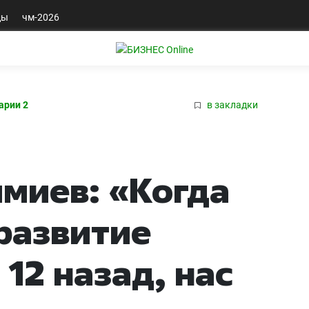
ды
чм-2026
арии 2
в закладки
миев: «Когда
 развитие
 12 назад, нас