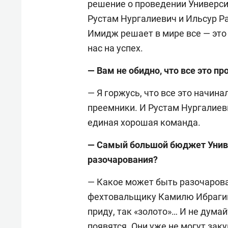
решение о проведении Универси
Рустам Нургалиевич и Ильсур Р
Имидж решает в мире все — это 
нас на успех.
— Вам не обидно, что все это п
— Я горжусь, что все это начина
преемники. И Рустам Нургалиев
единая хорошая команда.
— Самый большой бюджет Униве
разочарования?
— Какое может быть разочарова
фехтовальщику Камилю Ибрагим
приду, так «золото»… И не думай
появятся. Они уже не могут заку