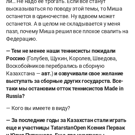
ли… Не надо ее трогать. Если все станут
высказываться по поводу этой темы, то Миша
останется в одиночестве. Ну вдвоем может
останется. А в целом не складывается у меня
пазл, почему Миша решил все плохое свалить на
Федерацию.
— Тем не менее наши теннисисты покидали
Россию
(Голубев, Щукин, Королев, Шведова,
Воскобойников перебрались в сборную
Казахстана —
авт.
)
и озвучивали свое желание
выступать за сборные других государств. Все-
таки мы остановим отток теннисистов Made in
Russia?
— Кого вы имеете в виду?
— За последние годы за Казахстан стали играть
еще и участницы
Tatarstan
Open
Ксения Первак