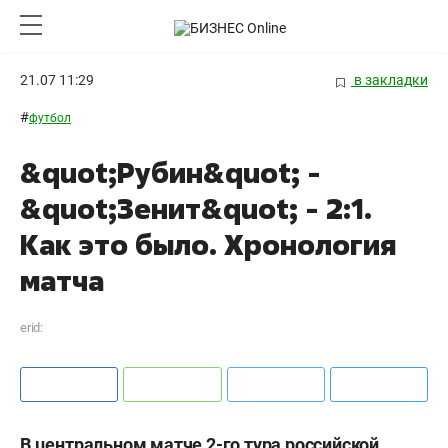
21.07 11:29
в закладки
#
футбол
&quot;Рубин&quot; -
&quot;Зенит&quot; - 2:1.
Как это было. Хронология
матча
erid:
В центральном матче 2-го тура российской