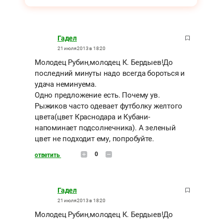
Гадел
21 июля 2013 в 18:20
Молодец Рубин,молодец К. Бердыев!До
последний минуты надо всегда бороться и
удача неминуема.
Одно предложение есть. Почему ув.
Рыжиков часто одевает футболку желтого
цвета(цвет Краснодара и Кубани-
напоминает подсолнечника). А зеленый
цвет не подходит ему, попробуйте.
0
ответить
Гадел
21 июля 2013 в 18:20
Молодец Рубин,молодец К. Бердыев!До