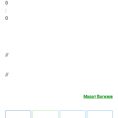
0
:
0
//
//
Марат Вагизов