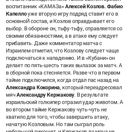
воспитанник «КАМАЗа»
Алексей Козлов. Фабио
Капелло
уже вторую игру подряд ставит его в
основноЙ состав, и Козлов оправдывает его
выбор. В обороне он, тьфу-тьфу, справляется со
своими обязанностями, а в атаке ему следует
прибавить. Даже комментатор матча с
Израилем отметил, что Козлову следует чаще
подключаться к нападению. И в «Кубани» он
делает по пять-шесть таких вылазок за матч. А
в сборной пока стесняется. Разве что в первом
тайме подключился, когда отдал пас назад на
Александра Кокорина
, который переадресовал
мяч
Александру Кержакову
. В результате
израильский голкипер отразил удар животом. А
во втором тайме Кержакову чуть-чуть не
хватило для того, чтобы завершить атаку,
начатую Козловым. Но там сыграл роль
небольшой рикошет, и Кержаков до мяча не