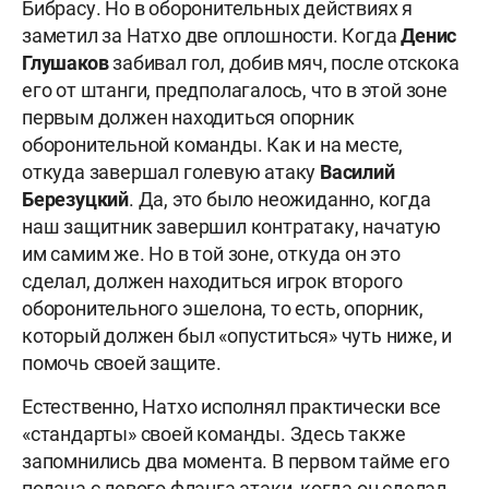
Бибрасу. Но в оборонительных действиях я
заметил за Натхо две оплошности. Когда
Денис
Глушаков
забивал гол, добив мяч, после отскока
его от штанги, предполагалось, что в этой зоне
первым должен находиться опорник
оборонительной команды. Как и на месте,
откуда завершал голевую атаку
Василий
Березуцкий
. Да, это было неожиданно, когда
наш защитник завершил контратаку, начатую
им самим же. Но в той зоне, откуда он это
сделал, должен находиться игрок второго
оборонительного эшелона, то есть, опорник,
который должен был «опуститься» чуть ниже, и
помочь своей защите.
Естественно, Натхо исполнял практически все
«стандарты» своей команды. Здесь также
запомнились два момента. В первом тайме его
подача с левого фланга атаки, когда он сделал