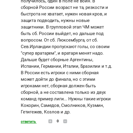
получилось, один в поле не воин. В
сборной России возраст не та, резкости и
быстрота не хватает, нужен новая кров, и
защита подводить, нужны новые
защитники. В групповой этап ЧМ может
быть сб. России выйдет, но дальше под
вопросом. От сб. Люксембурга, от сб.
Сев.Ирландии пропускают голы, со своим
"супер вратарем", и вратаря менят надо.
Дальше будет сборные Аргентины,
Испании, Германии, Италии, Бразилии и т.д.
В России есть игроки с ними сборная
может дойти до финала, но с этими
игроками нет, сборная должен быть
сборной, а не составлена только из двух
команд пример лиги... Нужны такие игроки
Кокорин, Самедов, Смолников, Кузмин,
Гетигежев, Козлов и др.
0
ответить