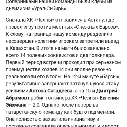
Соперниками нашей команды были клубы из
дивизиона «Урал-Сибирь».
Сначала ХК «Челны» отправился в Астану, где
провел игру против местных «Снежных Барсов».
К слову, на границе нашу команду разделили —
несовершеннолетним игрокам запретили въезд
в Казахстан. В итоге на матч было заявлено
всего 14 полевых хоккеистов и два голкипера.
Первый период встречи проходил при серьезном
преимуществе хозяев. И они вполне резонно
реализовали его в голы. На 12-й минуте «барсы»
результативно завершают затянувшуюся атаку
усилиями
Антона Сагадеева
, а на 15-й
Дмитрий
Абрамов
пробил голкипера ХК «Челны»
Евгения
Эйхмана
— 2:0. Однако после перерыва
татарстанскую команду как будто подменили.
Она полностью захватила инициативу и
постоянно создавала опасные моменты у ворот