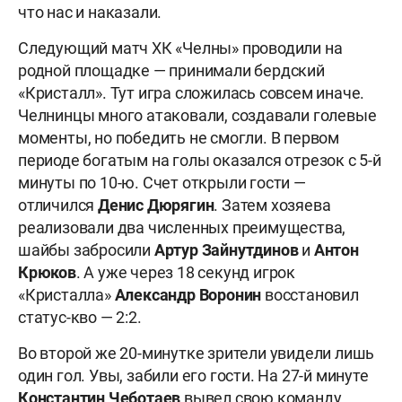
что нас и наказали.
Следующий матч ХК «Челны» проводили на
родной площадке — принимали бердский
«Кристалл». Тут игра сложилась совсем иначе.
Челнинцы много атаковали, создавали голевые
моменты, но победить не смогли. В первом
периоде богатым на голы оказался отрезок с 5-й
минуты по 10-ю. Счет открыли гости —
отличился
Денис Дюрягин
. Затем хозяева
реализовали два численных преимущества,
шайбы забросили
Артур Зайнутдинов
и
Антон
Крюков
. А уже через 18 секунд игрок
«Кристалла»
Александр Воронин
восстановил
статус-кво — 2:2.
Во второй же 20-минутке зрители увидели лишь
один гол. Увы, забили его гости. На 27-й минуте
Константин Чеботаев
вывел свою команду