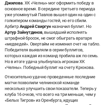
Джилова
. ХК «Челны» мог оформить победу в
основное время. В середине третьего периода
уже упомянутый Павлов вышел один на один с
голкипером команды гостей, но его сбили.
Арбитр
Андрей Свиргун
назначил буллит. Но
Артур Зайнутдинов
, вышедший исполнять
штрафной бросок, не смог обыграть вратаря
«медведей». Овертайм не изменил счет на табло.
Победителя выявляли в серии буллитов,
которых каждая из команд пробила аж по семь.
Но в итоге удача улыбнулась игрокам ХК
«Челны». Победный буллит на счету Крюкова.
Относительно удачно проведенные последние
матчи позволили челнинской команде
несколько улучшить свои показатели. Теперь у
клуба 16 очков, что всего на три меньше, чем у
«Белых Тигров» из Оренбурга, идущих