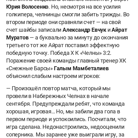
Юрия Волосенко
. Но, несмотря на все усилия
голкипера, челнинцы смогли забить трижды. Во
втором периоде они сравняли счет — на свой
счет шайбы записали
Александр Евчук
и
Айрат
Муратов
— а буквально за минуту до окончания
третьего тот же Айрат поставил эффектную
победную точку.
Победа Х К
«Челны» 3:2.
Поражение своей команды главный тренер ХК
«Снежные Барсы»
Галым Мамбеталиев
объяснил слабым настроем игроков:
— Произошёл повтор матча, который мы
провели в Набережных Челнах в начале
сентября. Предупреждали ребят, что команда
хорошая, игровая… Но, мы забили два гола в
первом периоде и успокоились. Посчитали, что
игра сделана. Недонастроились, недооценили
соперника. Мы заранее уже выиграли игру, за