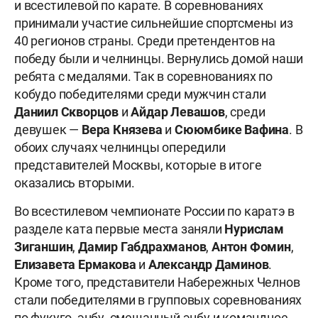
и всестилевой по карате. В соревнованиях
принимали участие сильнейшие спортсмены из
40 регионов страны. Среди претендентов на
победу были и челнинцы. Вернулись домой наши
ребята с медалями. Так в соревнованиях по
кобудо победителями среди мужчин стали
Даниил Скворцов
и
Айдар Левашов
, среди
девушек —
Вера Князева
и
Сююмбике Вафина
. В
обоих случаях челнинцы опередили
представителей Москвы, которые в итоге
оказались вторыми.
Во всестилевом чемпионате России по каратэ в
разделе ката первые места заняли
Нурислам
Зиганшин
,
Дамир Габдрахманов
,
Антон Фомин
,
Елизавета Ермакова
и
Александр Даминов
.
Кроме того, представители Набережных Челнов
стали победителями в групповых соревнованиях
по фукуго, энбу, смешанный энбу и командное