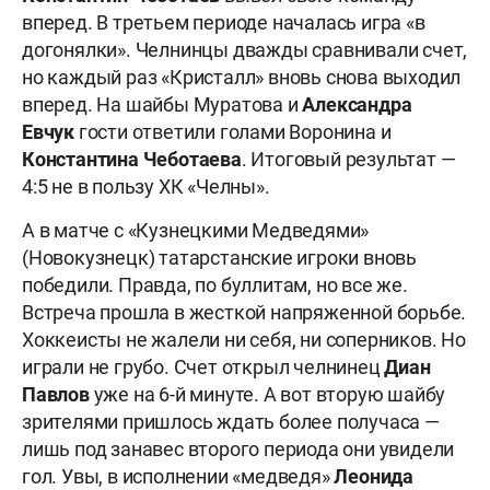
вперед. В третьем периоде началась игра «в
догонялки». Челнинцы дважды сравнивали счет,
но каждый раз «Кристалл» вновь снова выходил
вперед. На шайбы Муратова и
Александра
Евчук
гости ответили голами Воронина и
Константина Чеботаева
. Итоговый результат —
4:5 не в пользу ХК «Челны».
А в матче с «Кузнецкими Медведями»
(Новокузнецк) татарстанские игроки вновь
победили. Правда, по буллитам, но все же.
Встреча прошла в жесткой напряженной борьбе.
Хоккеисты не жалели ни себя, ни соперников. Но
играли не грубо. Счет открыл челнинец
Диан
Павлов
уже на 6-й минуте. А вот вторую шайбу
зрителями пришлось ждать более получаса —
лишь под занавес второго периода они увидели
гол. Увы, в исполнении «медведя»
Леонида