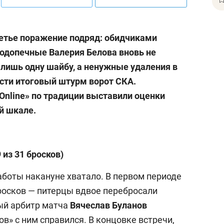
етье поражение подряд: обидчиками
Подопечные Валерия Белова вновь не
 лишь одну шайбу, а ненужные удаления в
ести итоговый штурм ворот СКА.
nline» по традиции выставили оценки
й шкале.
 из 31 бросков)
аботы накануне хватало. В первом периоде
бросков — питерцы вдвое перебросали
ный арбитр матча
Вячеслав Буланов
ов» с ним справился. В концовке встречи,