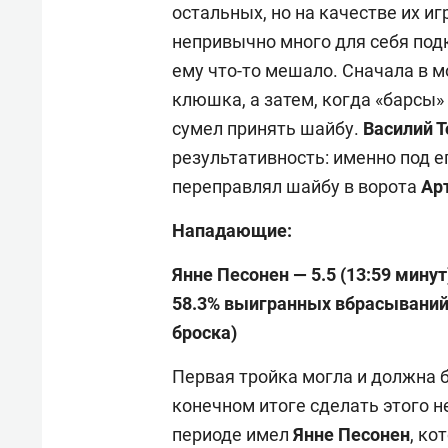
остальных, но на качестве их иг
непривычно много для себя подк
ему что-то мешало. Сначала в 
клюшка, а затем, когда «барсы» 
сумел принять шайбу.
Василий 
результативность: именно под е
переправлял шайбу в ворота
Ар
Нападающие:
Янне Песонен — 5.5 (13:59 минут
58.3
% выигранных вбрасывани
броска)
Первая тройка могла и должна б
конечном итоге сделать этого 
периоде имел
Янне Песонен
, ко