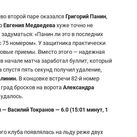
25 лучших волейболи
истории России:
 во второй паре оказался
Григорий Панин
,
Артамонова-Эстес –
го
Евгения Медведева
хуже точно не
первая, Гамова – тол
 задуматься: «Панин ли это в последних
шестая
 с 75 номером». У защитника практически
иловые приемы. Вместо этого — надежная
 в начале матча заработал буллит, который
 а спустя пять секунд получил удаление,
алинин.
В концовке встречи 82-й номер
 град бросков на ворота
Александра
 удалось.
) — Василий Токранов — 6.0 (15:01 минут, 1
го клуба появлялась на льду реже двух