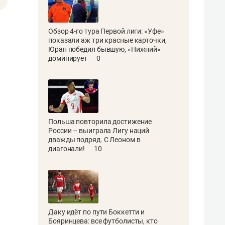
Обзор 4-го тура Первой лиги: «Уфе»
показали аж три красные карточки,
Юран победил бывшую, «Нижний»
доминирует
0
Польша повторила достижение
России – выиграла Лигу наций
дважды подряд. С Леоном в
диагонали!
10
Даку идёт по пути Боккетти и
Бояринцева: все футболисты, кто