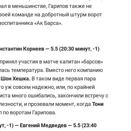
рал в меньшинстве, Гарипов также не
своей команде на добротный штурм ворот
воспитанника «Ак Барса».
нстантин Корнеев — 5.5 (20:30 минут, -1)
принял участия в матче капитан «барсов»
ялась температура. Вместо него компанию
л
Шон Хешка.
В таком виде первая пара
о уж совсем надежно, или, по крайней
иста много ошибались, закончили встречу с
езности, и прозевали момент, когда
Тони
л по воротам Гарипова.
ут, -1) — Евгений Медведев — 5.5 (23:40
выбор редакции