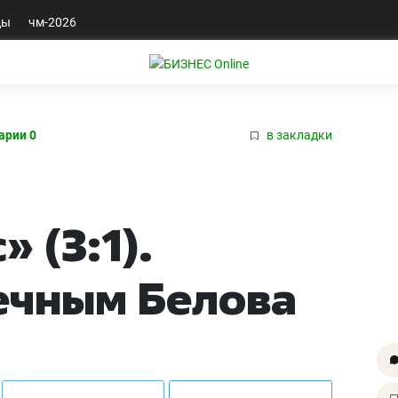
ды
чм-2026
арии 0
в закладки
 (3:1).
ечным Белова