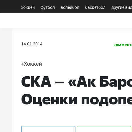
хоккей
футбол
волейбол
баскетбол
другие ви
14.01.2014
коммент
Хоккей
#
СКА – «Ак Барс»
Оценки подоп