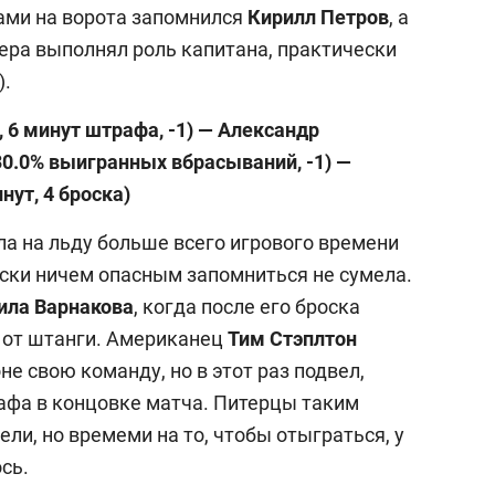
ми на ворота запомнился
Кирилл Петров
, а
чера выполнял роль капитана, практически
).
, 6 минут штрафа, -1) — Александр
30.0
% выигранных вбрасываний, -1)
—
нут, 4 броска)
ла на льду больше всего игрового времени
ски ничем опасным запомниться не сумела.
ила Варнакова
, когда после его броска
 от штанги. Американец
Тим Стэплтон
е свою команду, но в этот раз подвел,
афа в концовке матча. Питерцы таким
ли, но времеми на то, чтобы отыграться, у
сь.