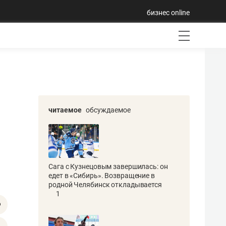
бизнес online
читаемое
обсуждаемое
Сага с Кузнецовым завершилась: он
едет в «Сибирь». Возвращение в
родной Челябинск откладывается
1