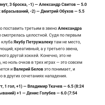
нут, 3 броска, -1) — Александр Свитов — 5.0
 вбрасываний, -2)
— Дмитрий Обухов — 5.5
но поставить третьим в звено
Александра
ки смотрелась целостной. Судя по первым
о клуба
Якубу Петружалеку
там не место,
ующий, креативный, а у третьего звена,
ного другой хоккей. Конечно, это не
 но ноль очков в трех играх — это совсем
ается и
Валерий Белов
это понимает, и
о в других сочетаниях нападения.
, 1 гол, +1) — Владимир Ткачев — 6.5 (8:24
ваний) +1 — Денис Голубев — 6.0 (7:54