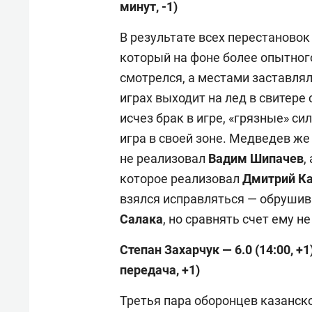
минут, -1)
В результате всех перестановок
который на фоне более опытно
смотрелся, а местами заставлял
играх выходит на лед в свитере
исчез брак в игре, «грязные» с
игра в своей зоне. Медведев же
не реализовал
Вадим Шипачев
,
которое реализовал
Дмитрий К
взялся исправляться — обрушив
Салака
, но сравнять счет ему не
Степан Захарчук — 6.0 (14:00, +1
передача, +1)
Третья пара оборонцев казанско