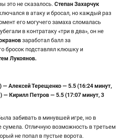
ры это не сказалось.
Степан Захарчук
лючался в атаку и бросал, но каждый раз
момент его могучего замаха сломалась
убегали в контратаку «три в два», он не
Токранов
заработал балл за
го бросок подставлял клюшку и
тем Лукоянов.
) — Алексей Терещенко — 5.5 (16:24 минут,
й)
— Кирилл Петров — 5.5 (17:07 минут, 3
ыла забивать в минувшей игре, но в
не сумела. Отличную возможность в третьем
торый не попал в пустые ворота.