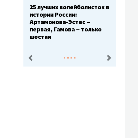
сток в
Бюджеты клубов КХЛ: СКА
– главный мажор, «Ак
Барс» – второй, «Салават
ько
Юлаев» – середняк
пред.
след.