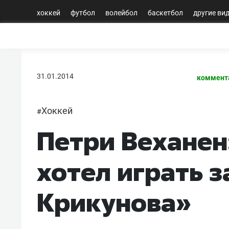
хоккей
футбол
волейбол
баскетбол
другие ви
31.01.2014
коммент
Хоккей
#
Петри Веханен
хотел играть 
Крикунова»