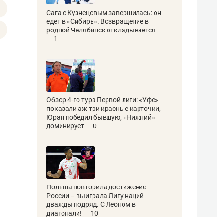
Сага с Кузнецовым завершилась: он
едет в «Сибирь». Возвращение в
родной Челябинск откладывается
1
Обзор 4-го тура Первой лиги: «Уфе»
показали аж три красные карточки,
Юран победил бывшую, «Нижний»
доминирует
0
Польша повторила достижение
России – выиграла Лигу наций
дважды подряд. С Леоном в
диагонали!
10