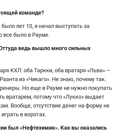
25 лучших волейболи
стоящей команде?
истории России:
Артамонова-Эстес –
 было лет 10, я начал выступать за
первая, Гамова – то
 все было в Рауме.
шестая
 Оттуда ведь вышло много сильных
аря КХЛ: оба Таркки, оба вратаря «Льва» —
 Раанта из «Чикаго». Не знаю, почему так.
тренеры. Но еще в Рауме не нужно покупать
ть вратарем, потому что «Лукко» выдает
ам. Вообще, отсутствие денег на форму не
играть в воротах.
ии был «Нефтехимик». Как вы оказались