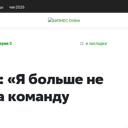
ды
чм-2026
арии 5
в закладки
: «Я больше не
за команду