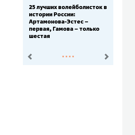
сток в
Бюджеты клубов КХЛ: СКА
– главный мажор, «Ак
Барс» – второй, «Салават
лько
Юлаев» – середняк
пред.
след.