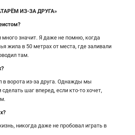
АТАРЁМ ИЗ-ЗА ДРУГА»
кеистом?
 много значит. Я даже не помню, когда
я жила в 50 метрах от места, где заливали
оводил там.
х?
л в ворота из-за друга. Однажды мы
 сделать шаг вперед, если кто-то хочет,
им.
ах?
изнь, никогда даже не пробовал играть в
выбор редакции