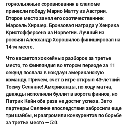
горнолыжные соревнования в слаломе
принесли победу
Марио Матту
из Австрии.
Второе место занял его соотечественник
Марсель Хиршер
. Бронзовая награда у
Хенрика
Кристофферсена
из Норвегии. Лучший из
россиян
Александр Хорошилов
финишировал на
14-м месте.
Что касается хоккейных разборок за третье
место, то Финляндия во втором периоде за 11
секунд послала в нокдаун американскую
команду. Причем, счет в игре открыл 43-летний
Теему Селянне
! Американцы, по ходу матча,
дважды исполняли буллит в ворота финнов, но
Патрик Кейн
оба раза не достиг успеха. Зато
партнеры Селянне впоследствии забросили еще
три шайбы, и разгромили конкурентов по борьбе
за третье место — 5:0.