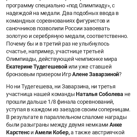
программу специально «под Олимпиаду», с
надеждой на медали. Два подобных ввода в
командных соревнованиях фигуристов и
саночников позволили России завоевать
золотую и серебряную медали, соответственно.
Почему бы и в третий раз не улыбнулось
счастье, например, участнице третьей
Олимпиады, действующей чемпионке мира
Екатерине Тудегешевой
или уже ставшей
бронзовым призером Игр
Алене Заварзиной
?
Но ни Тудегешева, ни Заварзина, ни третья
участница нашей команды
Наталья Соболева
не
прошли дальше 1/8 финала соревнований,
уступая в каждом из заездов своим соперницам.
В результате в параллельном слаломе награды
были разыграны между двумя немками
Анке
Карстенс
и
Амели Кобер,
а также австриячкой