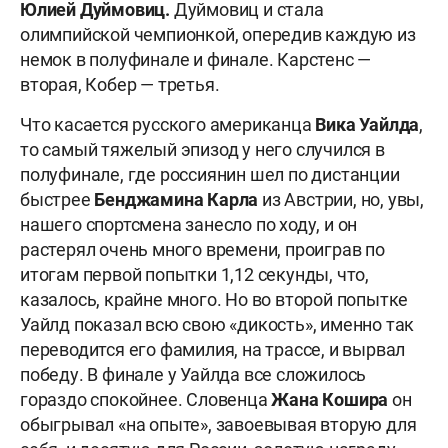
Юлией Дуймовиц.
Дуймовиц и стала
олимпийской чемпионкой, опередив каждую из
немок в полуфинале и финале. Карстенс —
вторая, Кобер — третья.
Что касается русского американца
Вика Уайлда
,
то самый тяжелый эпизод у него случился в
полуфинале, где россиянин шел по дистанции
быстрее
Бенджамина Карла
из Австрии, но, увы,
нашего спортсмена занесло по ходу, и он
растерял очень много времени, проиграв по
итогам первой попытки 1,12 секунды, что,
казалось, крайне много. Но во второй попытке
Уайлд показал всю свою «дикость», именно так
переводится его фамилия, на трассе, и вырвал
победу. В финале у Уайлда все сложилось
гораздо спокойнее. Словенца
Жана Кошира
он
обыгрывал «на опыте», завоевывая вторую для