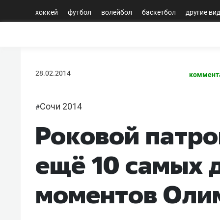
хоккей
футбол
волейбол
баскетбол
другие ви
28.02.2014
коммент
Сочи 2014
#
Роковой патро
ещё 10 самых 
моментов Оли