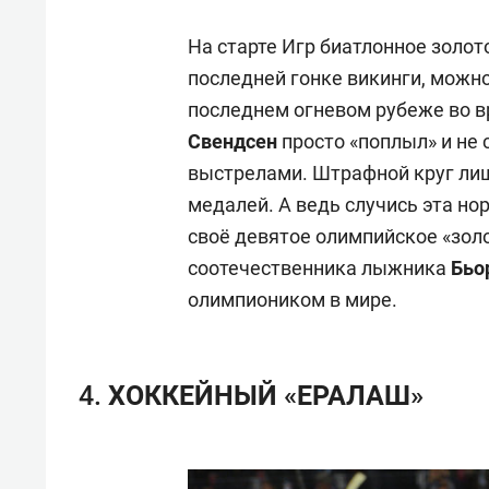
На старте Игр биатлонное золото
последней гонке викинги, можно
последнем огневом рубеже во 
Свендсен
просто «поплыл» и не
выстрелами. Штрафной круг ли
медалей. А ведь случись эта н
своё девятое олимпийское «золо
соотечественника лыжника
Бьо
олимпиоником в мире.
4. ХОККЕЙНЫЙ «ЕРАЛАШ»