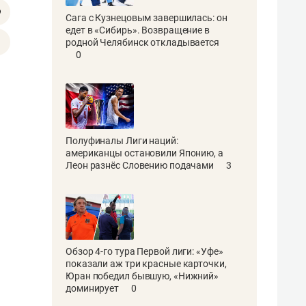
Сага с Кузнецовым завершилась: он
едет в «Сибирь». Возвращение в
родной Челябинск откладывается
0
Полуфиналы Лиги наций:
американцы остановили Японию, а
Леон разнёс Словению подачами
3
Обзор 4-го тура Первой лиги: «Уфе»
показали аж три красные карточки,
Юран победил бывшую, «Нижний»
доминирует
0