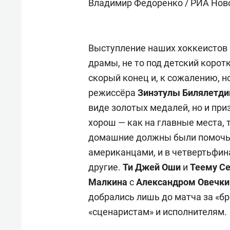
Владимир Федоренко / РИА Нов
Выступление наших хоккеистов 
драмы, не то под детский коро
скорый конец и, к сожалению, н
режиссёра
Зинэтулы Билялетди
виде золотых медалей, но и при
хорош — как на главные места, т
домашние должны были помочь. 
американцами, и в четвертьфина
другие.
Ти Джей Оши
и
Теему С
Малкина
с
Александром Овечк
добрались лишь до матча за «бр
«сценаристам» и исполнителям.