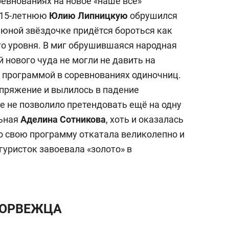
ревнованиях на новое «наше всё»
я 15-летнюю
Юлию Липницкую
обрушился
ь юной звёздочке придётся бороться как
о уровня. В миг обрушившаяся народная
 нового чуда не могли не давить на
 программой в соревнованиях одиночниц.
пряжение и вылилось в падение
е не позволило претендовать ещё на одну
льная
Аделина Сотникова
, хоть и оказалась
но свою программу откатала великолепно и
гуристок завоевала «золото» в
НОРВЕЖЦА