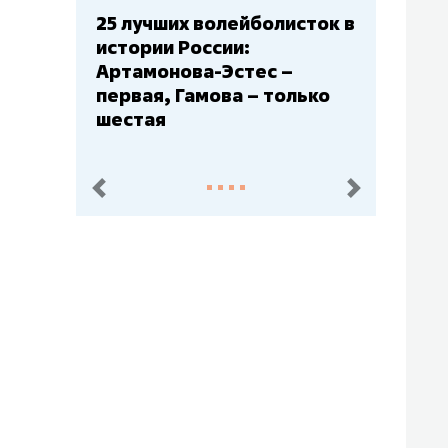
Бюджеты клубов КХЛ: СКА
– главный мажор, «Ак
Барс» – второй, «Салават
Юлаев» – середняк
пред.
след.