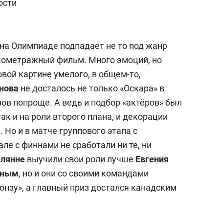
ости
на Олимпиаде подпадает не то под жанр
ткометражный фильм. Много эмоций, но
овой картине умелого, в общем-то,
нова
не досталось не только «Оскара» в
зов попроще. А ведь и подбор «актёров» был
ак и на роли второго плана, и декорации
Но и в матче группового этапа с
ле с финнами не сработали ни те, ни
елянне
выучили свои роли лучше
Евгения
иным
, но и они со своими командами
онзу», а главный приз достался канадским