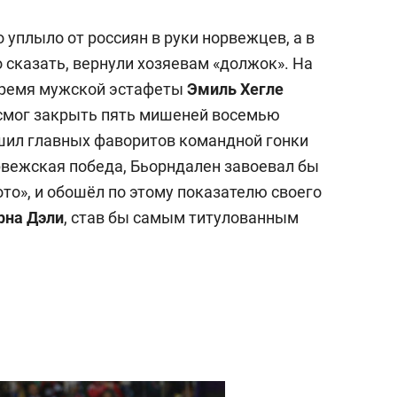
 уплыло от россиян в руки норвежцев, а в
 сказать, вернули хозяевам «должок». На
время мужской эстафеты
Эмиль Хегле
 смог закрыть пять мишеней восемью
шил главных фаворитов командной гонки
орвежская победа, Бьорндален завоевал бы
то», и обошёл по этому показателю своего
рна Дэли
, став бы самым титулованным