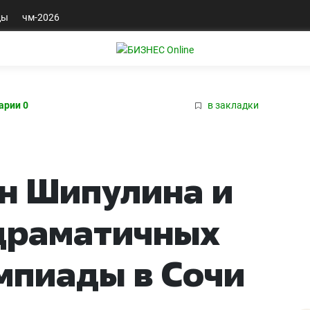
ды
чм-2026
арии 0
в закладки
н Шипулина и
драматичных
мпиады в Сочи