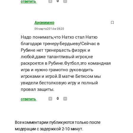
0
ответить
Анонимно
06 марта 2014 в 08:20
Надо понимать,что Натхо стал Натхо
благодаря тренеру-Бердыеву!Сейчас в
Рубине нет тренера,есть физрук и
любой,даже талантливый игрок,не
раскроется в Рубине.Футбол,это командная
игра и нужно грамотно руководить
игроками и игрой.В матче Бетисом мы
увидели бестолковую игру и полный
провал защиты.
0
ответить
Все комментарии публикуются только после
модерации с задержкой 2-10 минут.