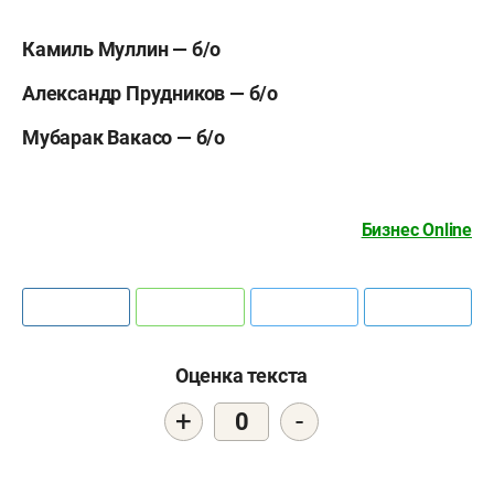
Камиль Муллин — б/о
Александр Прудников — б/о
Мубарак Вакасо — б/о
Бизнес Online
Оценка текста
+
-
0