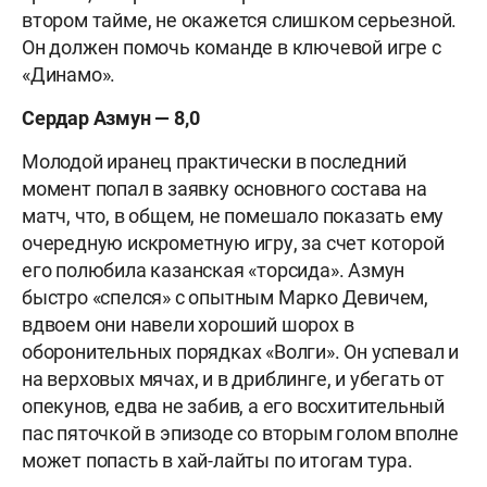
втором тайме, не окажется слишком серьезной.
Он должен помочь команде в ключевой игре с
«Динамо».
Сердар Азмун — 8,0
Молодой иранец практически в последний
момент попал в заявку основного состава на
матч, что, в общем, не помешало показать ему
очередную искрометную игру, за счет которой
его полюбила казанская «торсида». Азмун
быстро «спелся» с опытным Марко Девичем,
вдвоем они навели хороший шорох в
оборонительных порядках «Волги». Он успевал и
на верховых мячах, и в дриблинге, и убегать от
опекунов, едва не забив, а его восхитительный
пас пяточкой в эпизоде со вторым голом вполне
может попасть в хай-лайты по итогам тура.