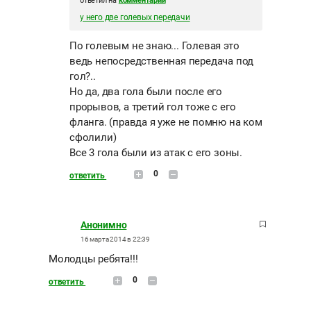
ответил на
комментарий
у него две голевых передачи
По голевым не знаю... Голевая это
ведь непосредственная передача под
гол?..
Но да, два гола были после его
прорывов, а третий гол тоже с его
фланга. (правда я уже не помню на ком
сфолили)
Все 3 гола были из атак с его зоны.
0
ответить
Анонимно
16 марта 2014 в 22:39
Молодцы ребята!!!
0
ответить