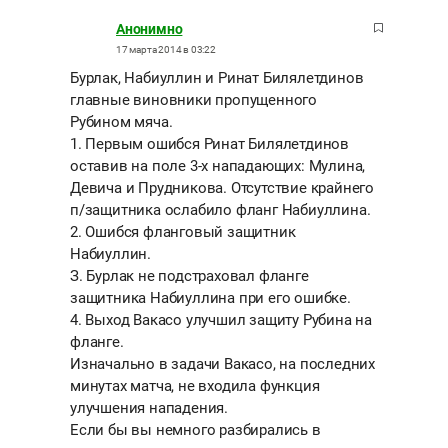
Анонимно
17 марта 2014 в 03:22
Бурлак, Набиуллин и Ринат Билялетдинов
главные виновники пропущенного
Рубином мяча.
1. Первым ошибся Ринат Билялетдинов
оставив на поле 3-х нападающих: Мулина,
Девича и Прудникова. Отсутствие крайнего
п/защитника ослабило фланг Набиуллина.
2. Ошибся фланговый защитник
Набиуллин.
З. Бурлак не подстраховал фланге
защитника Набиуллина при его ошибке.
4. Выход Вакасо улучшил защиту Рубина на
фланге.
Изначально в задачи Вакасо, на последних
минутах матча, не входила функция
улучшения нападения.
Если бы вы немного разбирались в