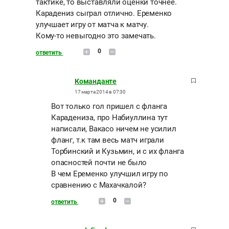
тактике, то выставляли оценки точнее.
Карадениз сыграл отлично. Еременко
улучшает игру от матча к матчу.
Кому-то невыгодно это замечать.
0
ответить
Команданте
17 марта 2014 в 07:30
Вот только гол пришел с фланга
Карадениза, про Набиуллина тут
написали, Вакасо ничем не усилил
фланг, т.к там весь матч играли
Торбинский и Кузьмин, и с их фланга
опасностей почти не было
В чем Еременко улучшил игру по
сравнению с Махачкалой?
0
ответить