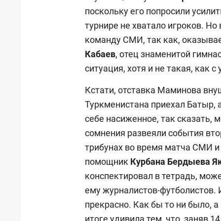
поскольку его попросили усилит
турнире не хватало игроков. Но
команду СМИ, так как, оказывае
Кабаев
, отец знаменитой гимна
ситуация, хотя и не такая, как 
Кстати, отставка Маминова внуш
Туркменистана приехал Батыр, 
себе насиженное, так сказать, 
сомнения развеяли события вто
трибунах во время матча СМИ и
помощник
Курбана Бердыева
Я
конспектировал в тетрадь, мож
ему журналистов-футболистов. 
прекрасно. Как бы то ни было, 
итоге удивила тем, что, заняв 1