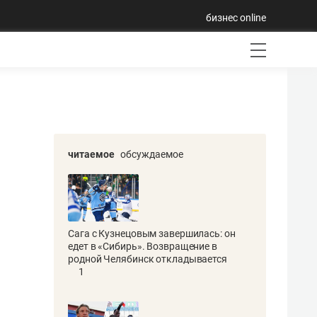
бизнес online
читаемое
обсуждаемое
Сага с Кузнецовым завершилась: он
едет в «Сибирь». Возвращение в
родной Челябинск откладывается
1