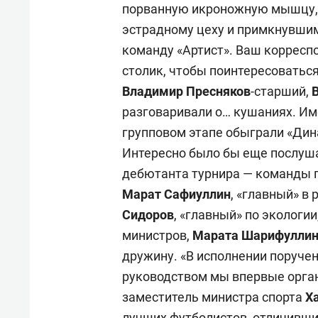
порванную икроножную мышцу, 
эстрадному цеху и примкнувши
команду «Артист». Ваш корресп
столик, чтобы поинтересоватьс
Владимир Пресняков
-старший,
В
разговаривали о… кушаниях. Им
групповом этапе обыграли «Дин
Интересно было бы еще послуша
дебютанта турнира — команды п
Марат Сафиуллин
, «главный» в
Сидоров
, «главный» по экологи
министров,
Марата Шарифулли
дружину. «В исполнении поручен
руководством мы впервые орга
заместитель министра спорта
Х
лучших футболистов, отличивши