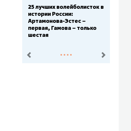
Бюджеты клубов КХЛ: СКА
– главный мажор, «Ак
Барс» – второй, «Салават
Юлаев» – середняк
пред.
след.