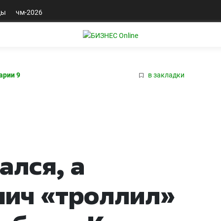
ды
чм-2026
арии 9
в закладки
лся, а
нич «троллил»