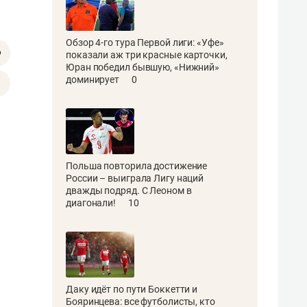
Обзор 4-го тура Первой лиги: «Уфе»
показали аж три красные карточки,
Юран победил бывшую, «Нижний»
доминирует
0
Польша повторила достижение
России – выиграла Лигу наций
дважды подряд. С Леоном в
диагонали!
10
Даку идёт по пути Боккетти и
Бояринцева: все футболисты, кто