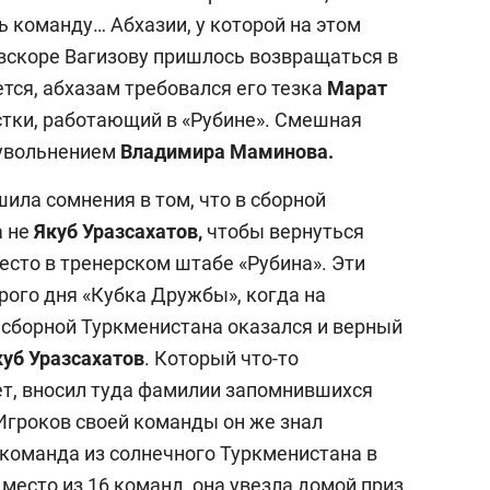
ь команду… Абхазии, у которой на этом
 вскоре Вагизову пришлось возвращаться в
тся, абхазам требовался его тезка
Марат
стки, работающий в «Рубине». Смешная
с увольнением
Владимира Маминова.
ила сомнения в том, что в сборной
а не
Якуб Уразсахатов,
чтобы вернуться
место в тренерском штабе «Рубина». Эти
рого дня «Кубка Дружбы», когда на
 сборной Туркменистана оказался и верный
куб Уразсахатов
. Который что-то
ет, вносил туда фамилии запомнившихся
Игроков своей команды он же знал
а команда из солнечного Туркменистана в
4 место из 16 команд, она увезла домой приз