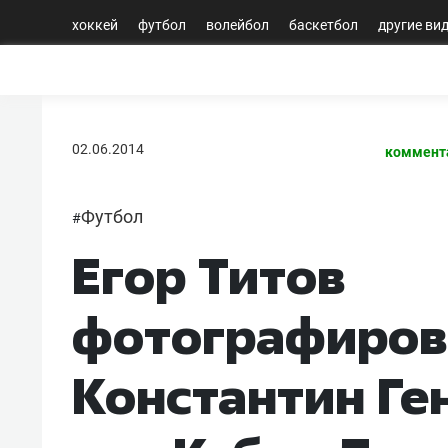
хоккей
футбол
волейбол
баскетбол
другие ви
02.06.2014
коммент
Футбол
#
Егор Титов
фотографирова
Константин Ге