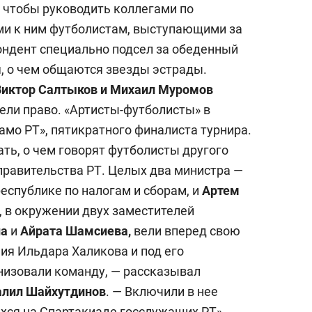
чтобы руководить коллегами по
ми к ним футболистам, выступающими за
ондент специально подсел за обеденный
я, о чем общаются звезды эстрады.
иктор Салтыков и Михаил Муромов
ели право. «Артисты-футболисты» в
амо РТ», пятикратного финалиста турнира.
ть, о чем говорят футболисты другого
равительства РТ. Целых два министра —
 республике по налогам и сборам, и
Артем
и, в окружении двух заместителей
на
и
Айрата Шамсиева,
вели вперед свою
ия Ильдара Халикова и под его
низовали команду, — рассказывал
алил Шайхутдинов
. — Включили в нее
хся на Спартакиаде госслужащих РТ».