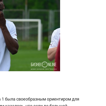
а 1 была своеобразным ориентиром для
м казалось, что если до большой