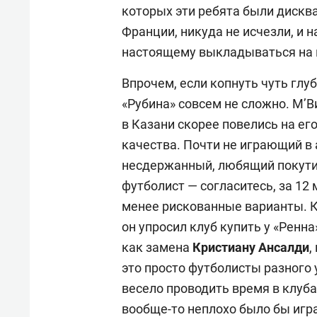
которых эти ребята были диск
Франции, никуда не исчезли, и н
настоящему выкладываться на по
Впрочем, если копнуть чуть глу
«Рубина» совсем не сложно. М’В
в Казани скорее повелись на ег
качества. Почти не играющий в 
несдержанный, любящий покути
футболист — согласитесь, за 12
менее рискованные варианты. К 
он упросил клуб купить у «Ренн
как замена
Кристиану Ансалди
,
это просто футболисты разного 
весело проводить время в клубах
вообще-то неплохо было бы игра