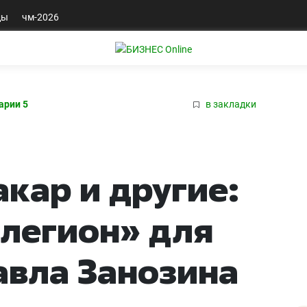
ды
чм-2026
арии 5
в закладки
кар и другие:
легион» для
авла Занозина