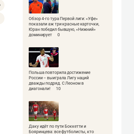
Обзор 4-го тура Первой лиги: «Уфе»
показали аж три красные карточки,
Юран победил бывшую, «Нижний»
доминирует
0
Польша повторила достижение
России – выиграла Лигу наций
дважды подряд. С Леоном в
диагонали!
10
Даку идёт по пути Боккетти и
Бояринцева: все футболисты, кто