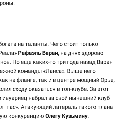
ороны.
огата на таланты. Чего стоит только
Реала»
Рафаэль Варан
, на днях здорово
ов. Но еще каких-то три года назад Варан
дежной команды «Ланса». Выше него
ак на фланге, так и в центре мощный Орье,
лил сходу оказаться в топ-клубе. За этот
 ивуариец набрал за свой нынешний клуб
гол+пас». Атакующий латераль такого плана
зную конкуренцию
Олегу Кузьмину
.