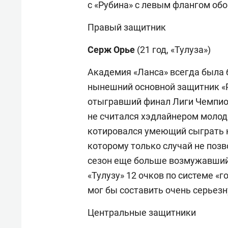
с «Рубина» с левым флангом об
Правый защитник
Серж Орье
(21 год, «Тулуза»)
Академия «Ланса» всегда была б
нынешний основной защитник «
отыгравший финал Лиги Чемпион
не считался хэдлайнером моло
котировался умеющий сыграть к
которому только случай не позво
сезон еще больше возмужавший
«Тулузу» 12 очков по системе «
мог бы составить очень серье
Центральные защитники