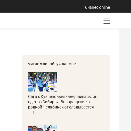
бизнес online
читаемое
обсуждаемое
Сага с Кузнецовым завершилась: он
едет в «Сибирь». Возвращение в
родной Челябинск откладывается
1