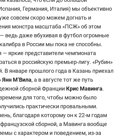
Испания, Германия, Италия) мы объективно
 уже совсем скоро можем догнать и
ления монстра масштаба «ПСЖ» об этом
 — ведь даже вбухивая в футбол огромные
 калибра в России мы пока не способны.
я — яркие представители чемпионата
аться в российскую премьер-лигу. «Рубин»
. В январе прошлого года в Казань приехал
»
Янн М’Вила
, а в августе тот же путь
дежной сборной Франции
Крис Мавинга
.
времени для того, чтобы можно было
получились практически провальными.
вень, благодаря которому он к 22-м годам
французской сборной, а Мавинга вообще
блемы с характером и поведением, из-за