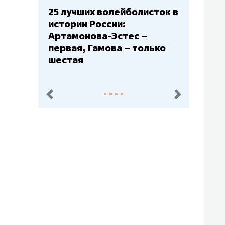
Бюджеты клубов КХЛ: СКА
– главный мажор, «Ак
Барс» – второй, «Салават
Юлаев» – середняк
пред.
след.