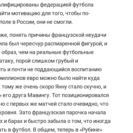
валифицированы федерацией футбола
айти мотивацию для того, чтобы по-
ле в России, они не смогли.
бже, понять причины французской неудачи
ила был чересчур распиаренной фигурой, и
о образ, чем на реальные футбольные
атаку, порой слишком грубый и
ть и почти не поддающийся воспитанию
 миллионов евро можно было найти куда
тому же очень скоро Янну стало скучно, и
а» его друга Мавингу. Тот позиционировался
 но с первых же матчей стало очевидно, что
уровня. Зато французская парочка начала
 и барах и быстро забыла о том, что иногда
ть в футбол. В общем, теперь в «Рубине»