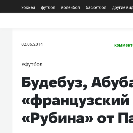
хоккей
футбол
волейбол
баскетбол
другие ви
02.06.2014
коммент
Футбол
#
Будебуз, Абуба
«французский 
«Рубина» от П