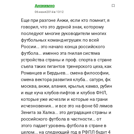
Анонимно
06 июня 2014 в 13:12
Еще при разгоне Анжи, если кто помнит, я
говорил, что это дурной знак, которому
последуют многие руководители многих
футбольных команд-игрушек по всей
России... это начало конца российского
футбола... именно эта гнилая система
устройства страны и проф. спорта в стране
съела таких гигантов тренерского цеха, как
Романцев и Бердыев... смена философии,
смена вектора развития клуба... сатурн, фк
москва, анжи, алания, крылья, камаз, рубин
и еще куча клубов-лифтов и клубов ФНЛ,
которые уже исчезли и которые на грани
исчезновения... и все это на фоне 60 лямов
Зенита за Халка... это деградация страны и
российского футбола в частности... от
этого падает уровень футбола в стране в
целом... на следующий год в РФПЛ будут 4