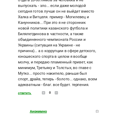
отдать 20-60 лямов за человека и не
выпускать - зло... если даже молодой
сегодня готов лучше он не выйдет вместо
Халка и Витцеля. пример - Могилевец и
Канунников... При это я не сторонник
новой политики казанского футбола и
Билялетдинова в частности, а также
объединенного чемпионата России и
Украины (ситуация на Украине - не
причина)... а о коррупции в сфере детского,
юношеского спорта в целом я вообще
молчу, и передаю пламенный привет, как
минимум, Третьяку и Толстых, во главе с
Мутко... просто накипело, раньше был
спорт, драйв, теперь - болото... однако, всем
адекватным - благ. все будет. терпения.
0
ответить
Анонимно