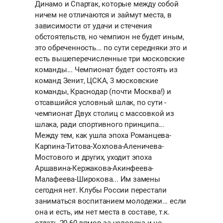
Динамо и Спартак, которые между собой
ничем не отличаются и займут места, в
зависимости от удачи и стечения
обстоятельств, но чемпион не будет иным,
это обреченность... по сути середняки это и
есть вышеперечисленные три московские
команды... Чемпионат будет состоять из
команд Зенит, ЦСКА, 3 московские
команды, Краснодар (почти Москва!) и
отсавшийся условный шлак, по сути -
чемпионат Двух столиц с массовкой из
шлака, ради спортивного принципа...
Между тем, как ушла эпоха Романцева-
Карпина-Титова-Хохлова-Аленичева-
Мостового и других, уходит эпоха
Аршавина-Кержакова-Акинфеева-
Малафеева-Широкова... Им замены
сегодня нет. Клубы России перестали
заниматься воспитанием молодежи... если
она и есть, им нет места в составе, т.к.