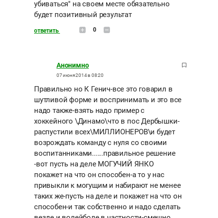
убиваться" на своем месте обязательно
будет позитивный результат
0
ответить
Анонимно
07 июня 2014 в 08:20
Правильно но К Генич-все это говарил в
шутливой форме и воспринимать и это все
надо также-взять надо пример с
хоккейного \Динамо\что в пос Дербышки-
распустили всех\МИЛЛИОНЕРОВ\и будет
возрождать команду с нуля со своими
воспитанниками......правильное решение
-вот пусть на деле МОГУЧИЙ ЯНКО
покажет на что он способен-а то у нас
привыкли к могущим и набирают не менее
таких же-пусть на деле и покажет на что он
способен-и так собственно и надо сделать
везде и волейболе в частности-смешно