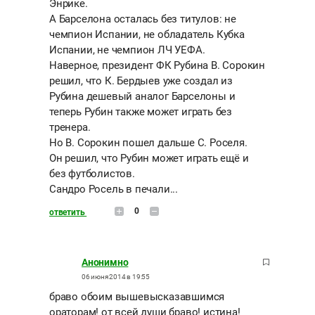
Энрике.
А Барселона осталась без титулов: не
чемпион Испании, не обладатель Кубка
Испании, не чемпион ЛЧ УЕФА.
Наверное, президент ФК Рубина В. Сорокин
решил, что К. Бердыев уже создал из
Рубина дешевый аналог Барселоны и
теперь Рубин также может играть без
тренера.
Но В. Сорокин пошел дальше С. Роселя.
Он решил, что Рубин может играть ещё и
без футболистов.
Сандро Росель в печали...
0
ответить
Анонимно
06 июня 2014 в 19:55
браво обоим вышевысказавшимся
ораторам! от всей души браво! истина!