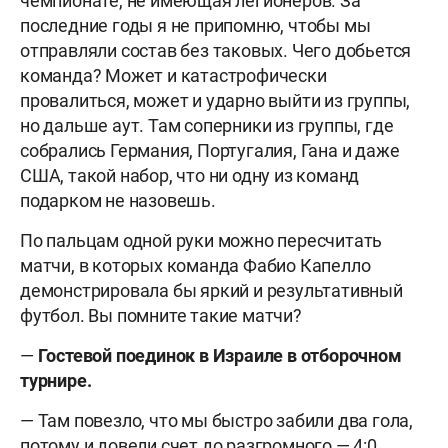
чемпионате, не имеющая легионеров. За
последние годы я не припомню, чтобы мы
отправляли состав без таковых. Чего добьется
команда? Может и катастрофически
провалиться, может и ударно выйти из группы,
но дальше аут. Там соперники из группы, где
собрались Германия, Португалия, Гана и даже
США, такой набор, что ни одну из команд
подарком не назовешь.
По пальцам одной руки можно пересчитать
матчи, в которых команда Фабио Капелло
демонстрировала бы яркий и результативный
футбол. Вы помните такие матчи?
—
Гостевой поединок в Израиле в отборочном
турнире.
— Там повезло, что мы быстро забили два гола,
потому и довели счет до разгромного — 4:0.