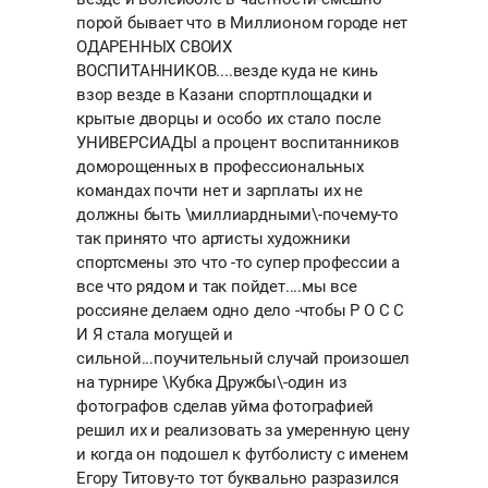
порой бывает что в Миллионом городе нет
ОДАРЕННЫХ СВОИХ
ВОСПИТАННИКОВ....везде куда не кинь
взор везде в Казани спортплощадки и
крытые дворцы и особо их стало после
УНИВЕРСИАДЫ а процент воспитанников
доморощенных в профессиональных
командах почти нет и зарплаты их не
должны быть \миллиардными\-почему-то
так принято что артисты художники
спортсмены это что -то супер профессии а
все что рядом и так пойдет....мы все
россияне делаем одно дело -чтобы Р О С С
И Я стала могущей и
сильной...поучительный случай произошел
на турнире \Кубка Дружбы\-один из
фотографов сделав уйма фотографией
решил их и реализовать за умеренную цену
и когда он подошел к футболисту с именем
Егору Титову-то тот буквально разразился