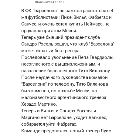
06 июня 2014 в 18:10
В ФК "Барселона" не захотел расстаться с 4-
мя футболистами: Пике, Вилья, Фабрегас и
Санчес, и очень хотел купить Неймара, не
продавая при этом Месси.
Теперь уже бывший президент клуба
Сандро Росель решил, что клуб "Барселона"
может играть и без тренера.
Последовало увольнение Пепа Гвардиолы,
несогласного с вышеизложенным, и
назначение болезненного Тито Виланову.
После неудачного руководства комадой
"Барселона" по телефону, Тито Виланова
был заменен, по просьбе Месси, на
малоизвестного аргентинского тренера
Херадо Мартино.
Теперь и Вильи, и Сандро Роселя, и
Мартино нет Барселоне, уходит Вальдес,
собирается уйти Фабрегас.
Команде представлен новый тренер Луис