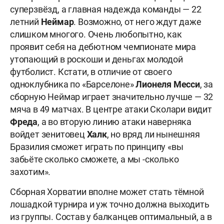
суперзвёзд, а главная надежда команды — 22
летний
Неймар
. Возможно, от него ждут даже
слишком многого. Очень любопытно, как
проявит себя на дебютном чемпионате мира
утопающий в роскоши и деньгах молодой
футболист. Кстати, в отличие от своего
одноклубника по «Барселоне»
Лионеля Месси
, за
сборную Неймар играет значительно лучше — 32
мяча в 49 матчах. В центре атаки Сколари видит
Фреда
, а во вторую линию атаки наверняка
войдет зенитовец
Халк
, но вряд ли нынешняя
Бразилия сможет играть по принципу «вы
забьёте сколько сможете, а мы -сколько
захотим».
Сборная Хорватии вполне может стать тёмной
лошадкой турнира и уж точно должна выходить
из группы. Состав у балканцев оптимальный, а в