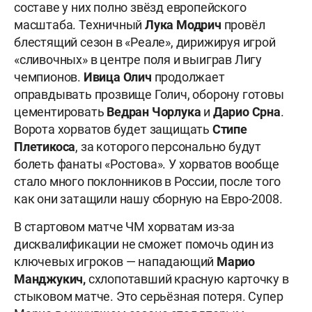
составе у них полно звёзд европейского
масштаба. Техничный
Лука Модрич
провёл
блестящий сезон в «Реале», дирижируя игрой
«сливочных» в центре поля и выиграв Лигу
чемпионов.
Ивица Олич
продолжает
оправдывать прозвище Голич, оборону готовы
цементировать
Ведран Чорлука
и
Дарио Срна
.
Ворота хорватов будет защищать
Стипе
Плетикоса
, за которого персонально будут
болеть фанаты «Ростова». У хорватов вообще
стало много поклонников в России, после того
как они затащили нашу сборную на Евро-2008.
В стартовом матче ЧМ хорватам из-за
дисквалификации не сможет помочь один из
ключевых игроков — нападающий
Марио
Манджукич,
схлопотавший красную карточку в
стыковом матче. Это серьёзная потеря. Супер