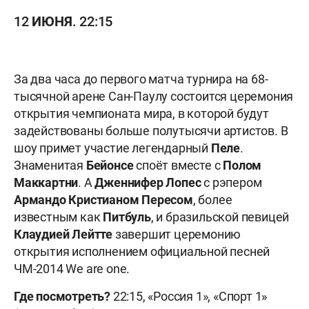
12 ИЮНЯ. 22:15
За два часа до первого матча турнира на 68-
тысячной арене Сан-Паулу состоится церемония
открытия чемпионата мира, в которой будут
задействованы больше полутысячи артистов. В
шоу примет участие легендарный
Пеле
.
Знаменитая
Бейонсе
споёт вместе с
Полом
Маккартни
. А
Дженнифер Лопес
с рэпером
Армандо Кристианом Пересом
, более
известным как
Питбуль
, и бразильской певицей
Клаудией Лейтте
завершит церемонию
открытия исполнением официальной песней
ЧМ-2014 We are one.
Где посмотреть?
22:15, «Россия 1», «Спорт 1»