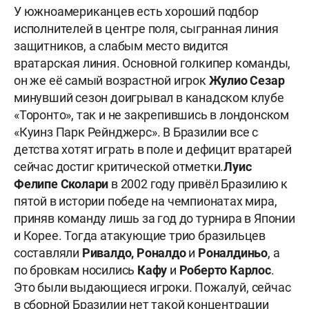
У южноамериканцев есть хороший подбор
исполнителей в центре поля, сыгранная линия
защитников, а слабым место видится
вратарская линия. Основной голкипер команды,
он же её самый возрастной игрок
Жулио Сезар
минувший сезон доигрывал в канадском клубе
«Торонто», так и не закрепившись в лондонском
«Куинз Парк Рейнджерс». В Бразилии все с
детства хотят играть в поле и дефицит вратарей
сейчас достиг критической отметки.
Луис
Фелипе Сколари
в 2002 году привёл Бразилию к
пятой в истории победе на чемпионатах мира,
приняв команду лишь за год до турнира в Японии
и Корее. Тогда атакующие трио бразильцев
составляли
Ривалдо, Роналдо
и
Роналдиньо
, а
по бровкам носились
Кафу
и
Роберто Карлос
.
Это были выдающиеся игроки. Пожалуй, сейчас
в сборной Бразилии нет такой концентрации