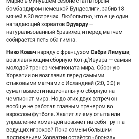
Марио в минувшем сезоне стал вторым
бомбардиром немецкой Бундеслиги, забив 18
мячей в 30 встречах. Любопытно, что еще один
нападающий хорватов
Эдуарду
—
натурализованный бразилец и перед матчем
собирается петь оба гимна.
Нико Ковач
наряду с французом
Сабри Лямуши
,
возглавляющим сборную Кот-д'Ивуара — самый
молодой тренер чемпионата мира. Сборную
Хорватии он возглавил перед самыми
стыковыми матчами с Исландией (2:0, 0:0) и
сумел вывести национальную сборную на
чемпионат мира. Но до этих двух встреч он
вообще не работал главным тренером во
взрослом футболе. Хватит ли ему опыта или
управление командой возьмет на себя группа
ведущих игроков? Пока самым большим
достижением Хорватии остаётся «бронза»