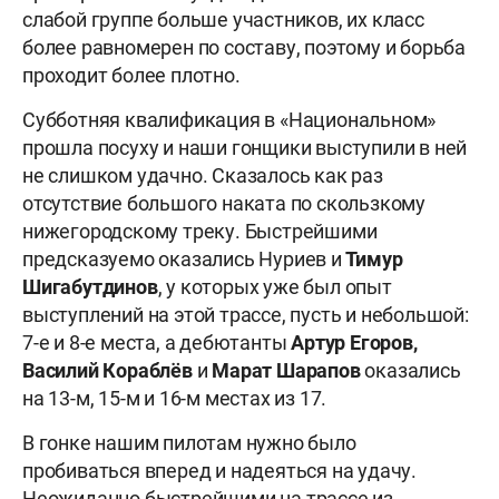
слабой группе больше участников, их класс
более равномерен по составу, поэтому и борьба
проходит более плотно.
Субботняя квалификация в «Национальном»
прошла посуху и наши гонщики выступили в ней
не слишком удачно. Сказалось как раз
отсутствие большого наката по скользкому
нижегородскому треку. Быстрейшими
предсказуемо оказались Нуриев и
Тимур
Шигабутдинов
, у которых уже был опыт
выступлений на этой трассе, пусть и небольшой:
7-е и 8-е места, а дебютанты
Артур Егоров,
Василий Кораблёв
и
Марат Шарапов
оказались
на 13-м, 15-м и 16-м местах из 17.
В гонке нашим пилотам нужно было
пробиваться вперед и надеяться на удачу.
Неожиданно быстрейшими на трассе из