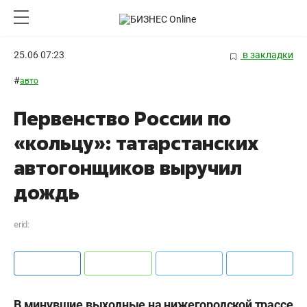
25.06 07:23
в закладки
#
авто
Первенство России по
«кольцу»: татарстанских
автогонщиков выручил
дождь
erid:
В минувшие выходные на нижегородской трассе