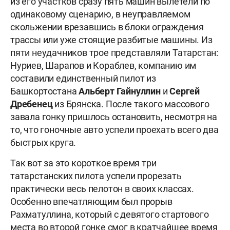
из его участков сразу пять машин вылетели по
одинаковому сценарию, в неуправляемом
скольжении врезавшись в блоки ограждения
трассы или уже стоящие разбитые машины. Из
пяти неудачников трое представляли Татарстан:
Нуриев, Шарапов и Кораблев, компанию им
составили единственный пилот из
Башкортостана
Альберт Гайнуллин
и
Сергей
Дребенец
из Брянска. После такого массового
завала гонку пришлось остановить, несмотря на
то, что гоночные авто успели проехать всего два
быстрых круга.
Так вот за это короткое время три
татарстанских пилота успели прорезать
практически весь пелотон в своих классах.
Особенно впечатляющим был прорыв
Рахматуллина, который с девятого стартового
места во второй гонке смог в кратчайшее время