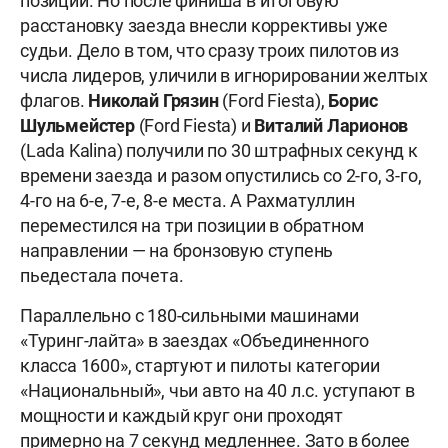
позиции. Но после финиша в итоговую
расстановку заезда внесли коррективы уже
судьи. Дело в том, что сразу троих пилотов из
числа лидеров, уличили в игнорировании желтых
флагов.
Николай Грязин
(Ford Fiesta),
Борис
Шульмейстер
(Ford Fiesta) и
Виталий Ларионов
(Lada Kalina) получили по 30 штрафных секунд к
времени заезда и разом опустились со 2-го, 3-го,
4-го на 6-е, 7-е, 8-е места. А Рахматуллин
переместился на три позиции в обратном
направлении — на бронзовую ступень
пьедестала почета.
Параллельно с 180-сильными машинами
«Туринг-лайта» в заездах «Объединенного
класса 1600», стартуют и пилоты категории
«Национальный», чьи авто на 40 л.с. уступают в
мощности и каждый круг они проходят
примерно на 7 секунд медленнее. Зато в более