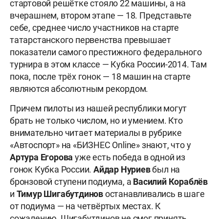
стартовой решётке стояло 22 машины, а на
вчерашнем, втором этапе — 18. Представьте
себе, среднее число участников на старте
татарстанского первенства превышает
показатели самого престижного федерального
турнира в этом классе — Кубка России-2014. Там
пока, после трёх гонок — 18 машин на старте
являются абсолютным рекордом.
Причем пилоты из нашей республики могут
брать не только числом, но и умением. Кто
внимательно читает материалы в рубрике
«Автоспорт» на «БИЗНЕС Online» знают, что у
Артура Егорова
уже есть победа в одной из
гонок Кубка России.
Айдар Нуриев
был на
бронзовой ступени подиума, а
Василий Кораблёв
и
Тимур Шигабутдинов
останавливались в шаге
от подиума — на четвёртых местах. К
сожалению, Шигабутдинов не смог принять