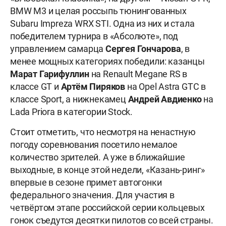
BMW M3 и целая россыпь тюнингованных
Subaru Impreza WRX STI. Одна из них и стала
победителем турнира в «Абсолюте», под
управлением самарца
Сергея Гончарова
, в
менее мощных категориях победили: казанцы
Марат Гарифуллин
на Renault Megane RS в
классе GT и
Артём Пиряков
на Opel Astra GTC в
классе Sport, а нижнекамец
Андрей Авдиенко
на
Lada Priora в категории Stock.
Стоит отметить, что несмотря на ненастную
погоду соревнования посетило немалое
количество зрителей. А уже в ближайшие
выходные, в конце этой недели, «Казань-ринг»
впервые в сезоне примет автогонки
федерального значения. Для участия в
четвёртом этапе российской серии кольцевых
гонок съедутся десятки пилотов со всей страны.