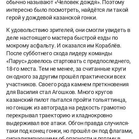
обычно называют «Человек дождя». Поэтому
интересно было посмотреть, найдётся ли такой
герой у дождевой казанской гонки.
К удовольствию зрителей, они смогли увидеть в
деле настоящего мастера быстрой езды по
мокрому асфальту. И оказался им Кораблёв.
После субботнего схода лидеру команды
«Парус» довелось стартовать с предпоследнего,
18-го места. Тем не менее, за считанные круги
он одного за другим прошёл практически всех
участников. Своего рода камнем преткновения
для Василия стал Агошков. Много кругов
казанский пилот пытался пройти тольяттинца,
но гонщик из автограда на редкость грамотно
перекрывал траекторию и хладнокровно
выдерживал все атаки. Обгон правда случился-
таки под конец гонки, но прошёл он под флагами,
сигнализирующими об опасности и потому в