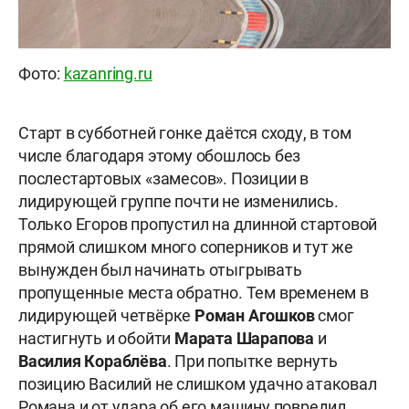
Фото:
kazanring.ru
Старт в субботней гонке даётся сходу, в том
числе благодаря этому обошлось без
послестартовых «замесов». Позиции в
лидирующей группе почти не изменились.
Только Егоров пропустил на длинной стартовой
прямой слишком много соперников и тут же
вынужден был начинать отыгрывать
пропущенные места обратно. Тем временем в
лидирующей четвёрке
Роман Агошков
смог
настигнуть и обойти
Марата Шарапова
и
Василия Кораблёва
. При попытке вернуть
позицию Василий не слишком удачно атаковал
Романа и от удара об его машину повредил