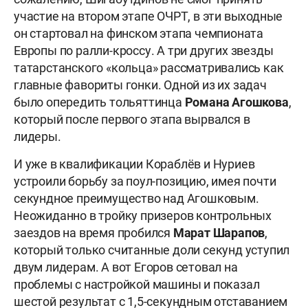
участие на втором этапе ОЧРТ, в эти выходные
он стартовал на финском этапа чемпионата
Европы по ралли-кроссу. А три других звезды
татарстанского «кольца» рассматривались как
главные фавориты гонки. Одной из их задач
было опередить тольяттинца
Романа Агошкова
,
который после первого этапа вырвался в
лидеры.
И уже в квалификации Кораблёв и Нуриев
устроили борьбу за поул-позицию, имея почти
секундное преимущество над Агошковым.
Неожиданно в тройку призеров контрольных
заездов на время пробился
Марат Шарапов
,
который только считанные доли секунд уступил
двум лидерам. А вот Егоров сетовал на
проблемы с настройкой машины и показал
шестой результат с 1,5-секундным отставанием