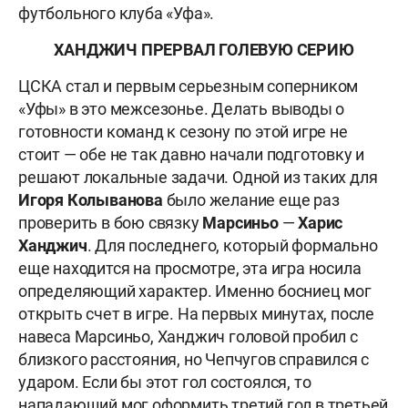
футбольного клуба «Уфа».
ХАНДЖИЧ ПРЕРВАЛ ГОЛЕВУЮ СЕРИЮ
ЦСКА стал и первым серьезным соперником
«Уфы» в это межсезонье. Делать выводы о
готовности команд к сезону по этой игре не
стоит — обе не так давно начали подготовку и
решают локальные задачи. Одной из таких для
Игоря Колыванова
было желание еще раз
проверить в бою связку
Марсиньо
—
Харис
Ханджич
. Для последнего, который формально
еще находится на просмотре, эта игра носила
определяющий характер. Именно босниец мог
открыть счет в игре. На первых минутах, после
навеса Марсиньо, Ханджич головой пробил с
близкого расстояния, но Чепчугов справился с
ударом. Если бы этот гол состоялся, то
нападающий мог оформить третий гол в третьей