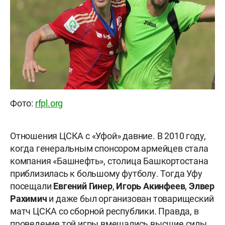
Фото:
rfpl.org
Отношения ЦСКА с «Уфой» давние. В 2010 году,
когда генеральным спонсором армейцев стала
компания «Башнефть», столица Башкортостана
приблизилась к большому футболу. Тогда Уфу
посещали
Евгений Гинер
,
Игорь Акинфеев
,
Элвер
Рахимич
и даже был организован товарищеский
матч ЦСКА со сборной республики. Правда, в
проведение той игры вмешались высшие силы