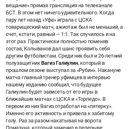
вещание» прямая трансляция на телеканале
БСТ. В этом нет ничего удивительного. Когда
пару лет назад «Уфа» играла с ЦСКА
товарищеский матч, ажиотаж был не меньший, а
счет, кстати, равный — 1:1. Так случилось и на
этот раз. Практически полностью поменяв
состав, Колыванов дал шанс проявить себя
другим футболистам. Среди них был и 26-летний
полузащитник
Вагиз Галиулин
, который в
прошлом сезоне выступал за «Рубин». Накануне
матча главный тренер уфимцев в интервью
нашему изданию сообщил, что будущее
Галиулин будет зависеть от его игры в
ближайших матчах с ЦСКА и «Торпедо». В
первом из них Вагиз отработал на «пятерку».
Именно его активность и привела к забитому
голу. Раз за разом накатывая на ворота
Помазуна, который заменил в перерыве