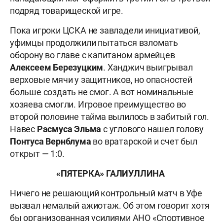
подряд товарищеской игре.
Пока игроки ЦСКА не завладели инициативой,
уфимцы продолжили пытаться взломать
оборону во главе с капитаном армейцев
Алексеем Березуцким
. Ханджич выигрывал
верховые мячи у защитников, но опасностей
больше создать не смог. А вот номинальные
хозяева смогли. Игровое преимущество во
второй половине тайма вылилось в забитый гол.
Навес
Расмуса Эльма
с углового нашел голову
Понтуса Вернблума
во вратарской и счет был
открыт — 1:0.
«ПЯТЕРКА» ГАЛИУЛЛИНА
Ничего не решающий контрольный матч в Уфе
вызвал немалый ажиотаж. Об этом говорит хотя
бы организованная усилиями АНО «Спортивное