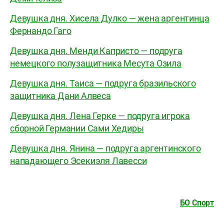
Девушка дня. Хиcела Дулко — жена аргентинца
Фернандо Гаго
Девушка дня. Менди Капристо — подруга
немецкого полузащитника Месута Озила
Девушка дня. Таиса — подруга бразильского
защитника Дани Алвеса
Девушка дня. Лена Герке — подруга игрока
сборной Германии Сами Хедиры
Девушка дня. Янина — подруга аргентинского
нападающего Эсекиэля Лавесси
БО Спорт