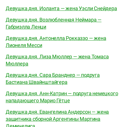
Девушка дня. Иоланта — жена Уэсли Снейдера
Девушка дня. Возлюбленная Неймара —
Габриэлла Ленци
Девушка дня. Антонелла Рокказзо — жена
Лионеля Месси
Девушка дня. Лиза Мюллер — жена Томаса
Мюллера
Девушка дня. Сара Бранднер — подруга
Бастиана Швайнштайгера
Девушка дня. Анн-Катрин — подруга немецкого
нападающего Марио Гётце
Девушка дня. Евангелина Андерсон — жена
защитника сборной Аргентины Мартина
Демичелиса