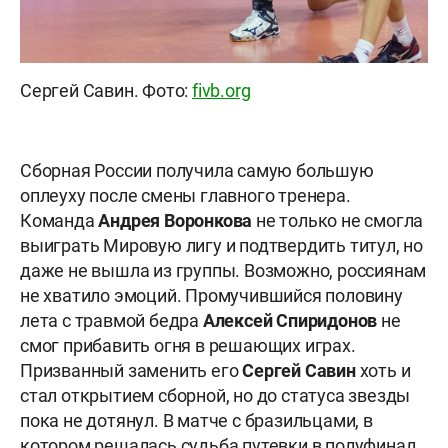
Сергей Савин. Фото:
fivb.org
Сборная России получила самую большую
оплеуху после смены главного тренера.
Команда
Андрея Воронкова
не только не смогла
выиграть Мировую лигу и подтвердить титул, но
даже не вышла из группы. Возможно, россиянам
не хватило эмоций. Промучившийся половину
лета с травмой бедра
Алексей Спиридонов
не
смог прибавить огня в решающих играх.
Призванный заменить его
Сергей Савин
хоть и
стал открытием сборной, но до статуса звезды
пока не дотянул. В матче с бразильцами, в
котором решалась судьба путевки в полуфинал,