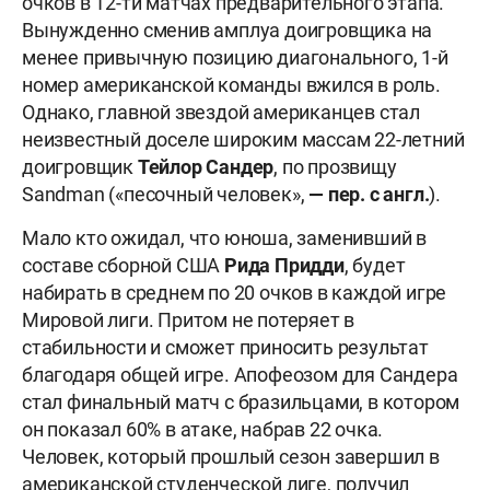
очков в 12-ти матчах предварительного этапа.
Вынужденно сменив амплуа доигровщика на
менее привычную позицию диагонального, 1-й
номер американской команды вжился в роль.
Однако, главной звездой американцев стал
неизвестный доселе широким массам 22-летний
доигровщик
Тейлор Сандер
, по прозвищу
Sandman («песочный человек»,
— пер. с англ.
).
Мало кто ожидал, что юноша, заменивший в
составе сборной США
Рида Придди
, будет
набирать в среднем по 20 очков в каждой игре
Мировой лиги. Притом не потеряет в
стабильности и сможет приносить результат
благодаря общей игре. Апофеозом для Сандера
стал финальный матч с бразильцами, в котором
он показал 60% в атаке, набрав 22 очка.
Человек, который прошлый сезон завершил в
американской студенческой лиге, получил