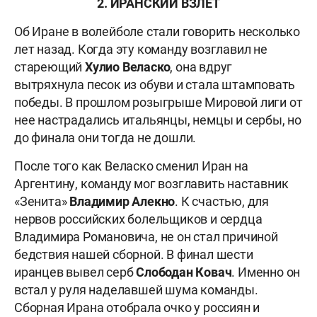
2. ИРАНСКИЙ ВЗЛЕТ
Об Иране в волейболе стали говорить несколько
лет назад. Когда эту команду возглавил не
стареющий
Хулио Веласко
, она вдруг
вытряхнула песок из обуви и стала штамповать
победы. В прошлом розыгрыше Мировой лиги от
нее настрадались итальянцы, немцы и сербы, но
до финала они тогда не дошли.
После того как Веласко сменил Иран на
Аргентину, команду мог возглавить наставник
«Зенита»
Владимир Алекно
. К счастью, для
нервов российских болельщиков и сердца
Владимира Романовича, не он стал причиной
бедствия нашей сборной. В финал шести
иранцев вывел серб
Слободан Ковач
. Именно он
встал у руля наделавшей шума команды.
Сборная Ирана отобрала очко у россиян и