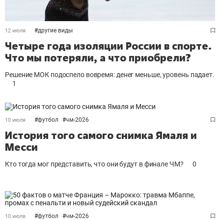
#
другие виды
12 июля
Четыре года изоляции России в спорте.
Что мы потеряли, а что приобрели?
Решение МОК подоспело вовремя: денег меньше, уровень падает.
1
#
футбол
#
чм-2026
10 июля
История того самого снимка Ямаля и
Месси
Кто тогда мог представить, что они будут в финале ЧМ?
0
#
футбол
#
чм-2026
10 июля