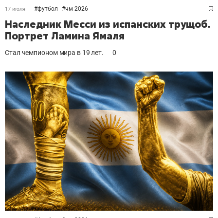
#
футбол
#
чм-2026
17 июля
Наследник Месси из испанских трущоб.
Портрет Ламина Ямаля
Стал чемпионом мира в 19 лет.
0