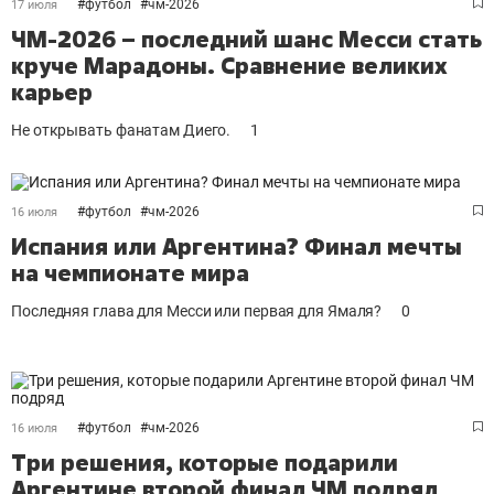
#
футбол
#
чм-2026
17 июля
ЧМ-2026 – последний шанс Месси стать
круче Марадоны. Сравнение великих
карьер
Не открывать фанатам Диего.
1
#
футбол
#
чм-2026
16 июля
Испания или Аргентина? Финал мечты
на чемпионате мира
Последняя глава для Месси или первая для Ямаля?
0
#
футбол
#
чм-2026
16 июля
Три решения, которые подарили
Аргентине второй финал ЧМ подряд