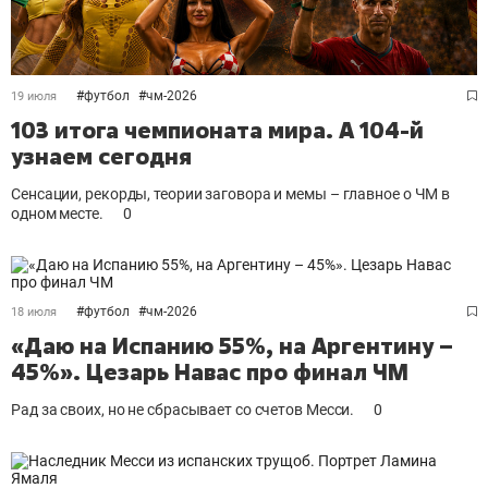
#
футбол
#
чм-2026
19 июля
103 итога чемпионата мира. А 104-й
узнаем сегодня
Сенсации, рекорды, теории заговора и мемы – главное о ЧМ в
одном месте.
0
#
футбол
#
чм-2026
18 июля
«Даю на Испанию 55%, на Аргентину –
45%». Цезарь Навас про финал ЧМ
Рад за своих, но не сбрасывает со счетов Месси.
0