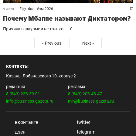
#
футбол
#
чм-2026
9 июля
Почему Мбаппе называют Диктатором?
Причина в шаурме и не только.
0
« Previous
Next »
контакты
Казань, Лобачевского 10, корпус 2
редакция
реклама
8 (843) 238-39-01
8 (843) 203-48-47
info@business-gazeta.ru
mir@business-gazeta.ru
вконтакте
twitter
дзен
telegram