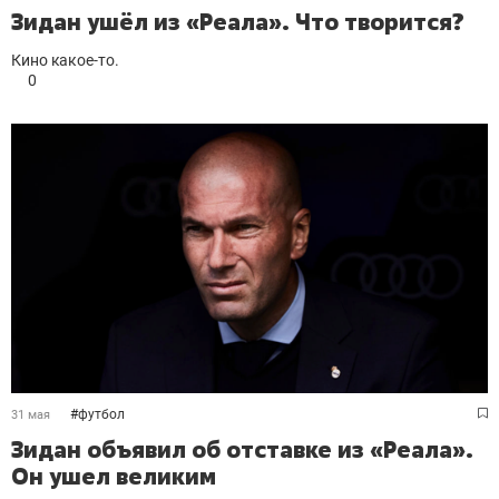
Зидан ушёл из «Реала». Что творится?
Кино какое-то.
0
#
футбол
31 мая
Зидан объявил об отставке из «Реала».
Он ушел великим