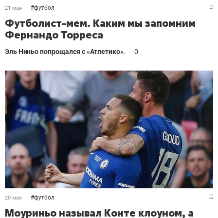
#
футбол
21 мая
Футболист-мем. Каким мы запомним
Фернандо Торреса
Эль Ниньо попрощался с «Атлетико»
.
0
#
футбол
20 мая
Моуриньо называл Конте клоуном, а