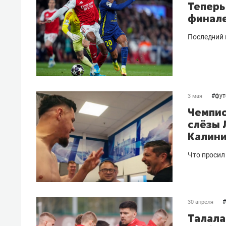
Теперь
финале
Последний 
#
фут
3 мая
Чемпио
слёзы 
Калин
Что просил
#
30 апреля
Талала