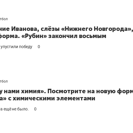
тбол
ие Иванова, слёзы «Нижнего Новгорода»
форма. «Рубин» закончил восьмым
о упустили победу
0
тбол
 нами химия». Посмотрите на новую фор
а» с химическими элементами
а ещё не было.
0