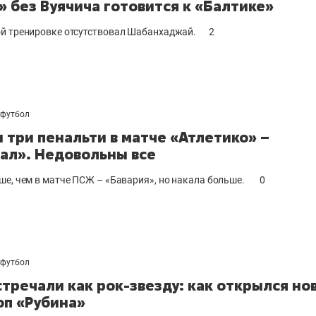
» без Вуячича готовится к «Балтике»
й тренировке отсутствовал Шабанхаджай.
2
футбол
и три пенальти в матче «Атлетико» –
ал». Недовольны все
ше, чем в матче ПСЖ – «Бавария», но накала больше.
0
футбол
стречали как рок-звезду: как открылся но
п «Рубина»