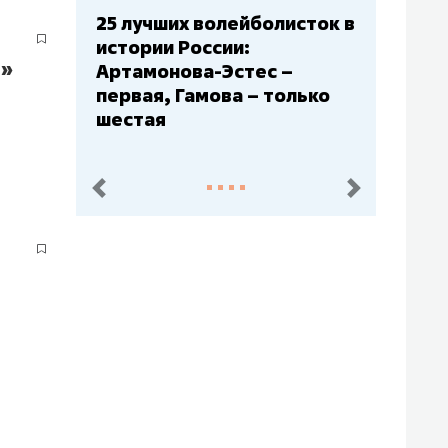
Бюджеты клубов КХЛ: СКА
– главный мажор, «Ак
а»
Барс» – второй, «Салават
Юлаев» – середняк
пред.
след.