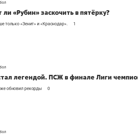
бол
 ли «Рубин» заскочить в пятёрку?
ше только «Зенит» и «Краснодар».
1
бол
стал легендой. ПСЖ в финале Лиги чемпи
же обновил рекорды
0
бол