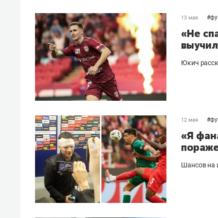
#
фу
13 мая
«Не сп
выучил
Юкич расск
#
фу
12 мая
«Я фан
пораже
Шансов на 