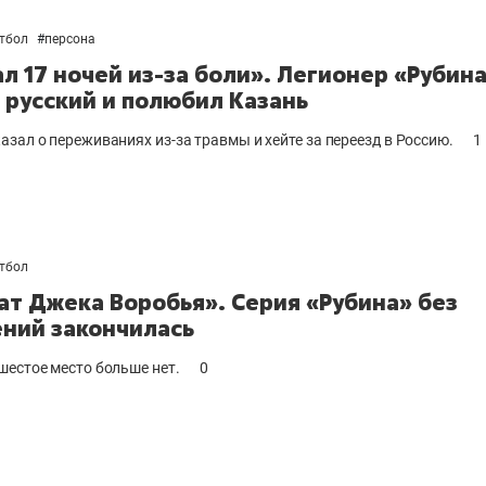
тбол
#
персона
ал 17 ночей из-за боли». Легионер «Рубин
 русский и полюбил Казань
азал о переживаниях из-за травмы и хейте за переезд в Россию.
1
тбол
ат Джека Воробья». Серия «Рубина» без
ний закончилась
шестое место больше нет.
0