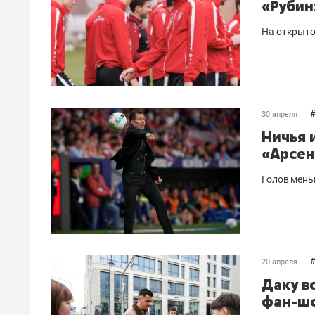
«Рубин
На открыто
#
30 апреля
Ничья 
«Арсен
Голов мень
#
20 апреля
Даку в
фан-шо