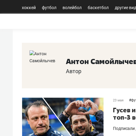
хоккей
футбол
волейбол
баскетбол
другие ви
Антон Самойлыче
Автор
#
фу
23 мая
Гусев 
топ-3 
Подписали 