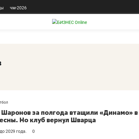
ды
чм-2026
в
тбол
и Шаронов за полгода втащили «Динамо» в
весны. Но клуб вернул Шварца
до 2029 года.
0