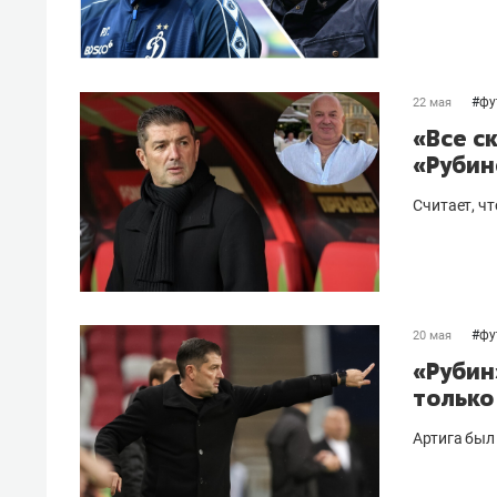
#
фу
22 мая
«Все с
«Рубин
Считает, ч
#
фу
20 мая
«Рубин
только
Артига был