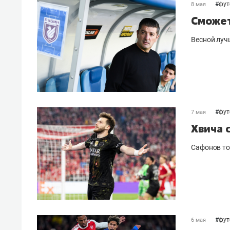
#
фут
8 мая
Сможет
Весной луч
#
фут
7 мая
Хвича 
Сафонов то
#
фут
6 мая