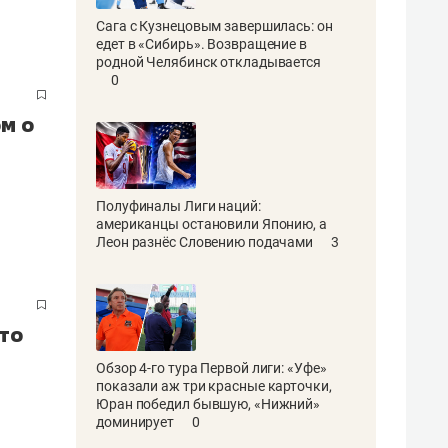
Сага с Кузнецовым завершилась: он
едет в «Сибирь». Возвращение в
родной Челябинск откладывается
0
м о
Полуфиналы Лиги наций:
американцы остановили Японию, а
Леон разнёс Словению подачами
3
это
Обзор 4-го тура Первой лиги: «Уфе»
показали аж три красные карточки,
Юран победил бывшую, «Нижний»
доминирует
0