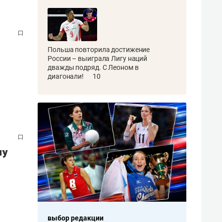
,
Польша повторила достижение
России – выиграла Лигу наций
дважды подряд. С Леоном в
диагонали!
10
му
выбор редакции