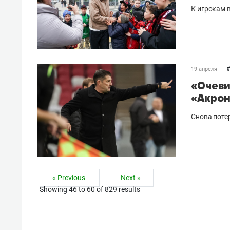
К игрокам 
#
19 апреля
«Очеви
«Акрон
Снова поте
« Previous
Next »
Showing
46
to
60
of
829
results