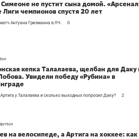
 Симеоне не пустит сына домой. «Арсенал»
 Лиги чемпионов спустя 20 лет
матч Антуана Гризманна в ЛЧ.
0
бол
нская кепка Талалаева, щелбан для Даку 
Лобова. Увидели победу «Рубина» в
инграде
 Артига у Талалаева и сколько выходных попросил Даку?
2
футбол
ев на велосипеде, а Артига на хоккее: как