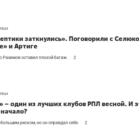
тбол
кептики заткнулись». Поговорили с Селюко
е» и Артиге
то Рахимов оставил плохой багаж.
2
тбол
» – один из лучших клубов РПЛ весной. И 
 начало?
 большим риском, но он оправдал себя.
2