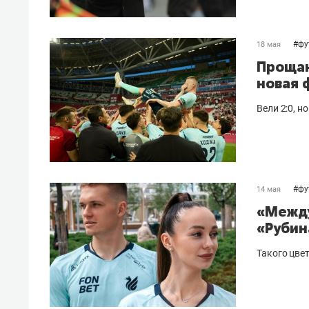
#
фу
18 мая
Прощан
новая 
Вели 2:0, н
#
фу
14 мая
«Между
«Рубин
Такого цвет