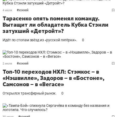
#
хоккей
4 июля
Тарасенко опять поменял команду.
Вытащит ли обладатель Кубка Стэнли
затухший «Детройт»?
Идёт по стопам звёзд из «русской пятёрки».
0
#
хоккей
2 июля
Топ-10 переходов НХЛ: Стэмкос – в
«Нэшвилле», Задоров – в «Бостоне»,
Самсонов – в «Вегасе»
Открылся трансферный рынок.
0
#
хоккей
30 июня