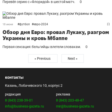
Перевёл серию с «Флоридой» в шестой матч.
0
#
футбол
#
евро-2024
18 июня
Обзор дня Евро: провал Лукаку, разгром
Украины и кровь Мбаппе
Первая сенсация: бельгийцы влетели словакам.
0
« Previous
Next »
контакты
Казань, Лобачевского 10, корпус 2
редакция
реклама
8 (843) 238-39-01
8 (843) 203-48-47
info@business-gazeta.ru
mir@business-gazeta.ru