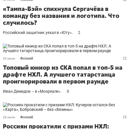
«Тампа-Бэй» спихнула Сергачёва в
команду без названия и логотипа. Что
случилось?
Российский защитник уехал в «Юту».
2
#
хоккей
29 июня
Топовый юниор из СКА попал в топ-5 на
драфте НХЛ. А лучшего татарстанца
проигнорировали в первом раунде
Иван Демидов – в «Монреале».
0
#
хоккей
28 июня
Россиян прокатили с призами НХЛ: