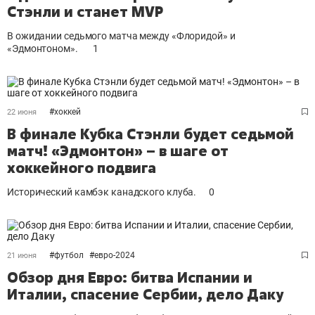
Стэнли и станет MVP
В ожидании седьмого матча между «Флоридой» и
«Эдмонтоном».
1
#
хоккей
22 июня
В финале Кубка Стэнли будет седьмой
матч! «Эдмонтон» – в шаге от
хоккейного подвига
Исторический камбэк канадского клуба.
0
#
футбол
#
евро-2024
21 июня
Обзор дня Евро: битва Испании и
Италии, спасение Сербии, дело Даку