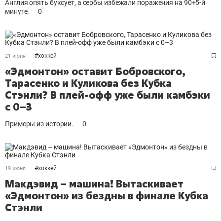
Англия опять буксует, а сербы избежали поражения на 90+5-й
минуте.
0
#
хоккей
21 июня
«Эдмонтон» оставит Бобровского,
Тарасенко и Куликова без Кубка
Стэнли? В плей-офф уже были камбэки
с 0–3
Примеры из истории.
0
#
хоккей
19 июня
Макдэвид – машина! Вытаскивает
«Эдмонтон» из бездны в финале Кубка
Стэнли