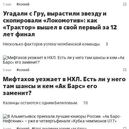
#
хоккей
7 мая
Угадали с Гру, вырастили звезду и
скопировали «Локомотив»: как
«Трактор» вышел в свой первый за 12
лет финал
Несколько факторов успеха челябинской команды.
3
#
хоккей
5 мая
Мифтахов уезжает в НХЛ. Есть ли у него
там шансы и кем «Ак Барс» его
заменит?
Казанцы остаются с одним Биляловым.
10
#
хоккей
#
блог академии хоккея «ак барс»
4 мая