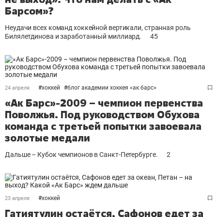
Барсом»?
Неудачи всех команд хоккейной вертикали, странная роль
Билялетдинова и заработанный миллиард.
45
#
хоккей
#
блог академии хоккея «ак барс»
24 апреля
«Ак Барс»-2009 – чемпион первенства
Поволжья. Под руководством Обухова
команда с третьей попытки завоевала
золотые медали
Дальше – Кубок чемпионов в Санкт-Петербурге.
2
#
хоккей
23 апреля
Гатиятулин остаётся, Сафонов едет за