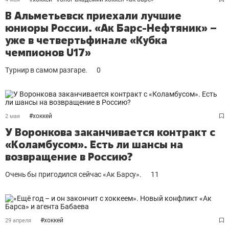
В Альметьевск приехали лучшие
юниоры России. «Ак Барс-Нефтяник» –
уже в четвертьфинале «Кубка
чемпионов U17»
Турнир в самом разгаре.
0
#
хоккей
2 мая
У Воронкова заканчивается контракт с
«Коламбусом». Есть ли шансы на
возвращение в Россию?
Очень бы пригодился сейчас «Ак Барсу».
11
#
хоккей
29 апреля