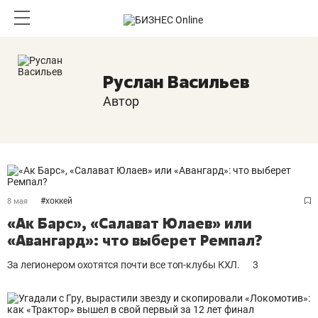
Руслан Васильев
Автор
#
хоккей
8 мая
«Ак Барс», «Салават Юлаев» или
«Авангард»: что выберет Ремпал?
За легионером охотятся почти все топ-клубы КХЛ.
3