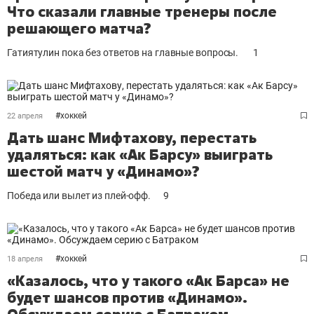
Что сказали главные тренеры после
решающего матча?
Гатиятулин пока без ответов на главные вопросы.
1
#
хоккей
22 апреля
Дать шанс Мифтахову, перестать
удаляться: как «Ак Барсу» выиграть
шестой матч у «Динамо»?
Победа или вылет из плей-офф.
9
#
хоккей
18 апреля
«Казалось, что у такого «Ак Барса» не
будет шансов против «Динамо».