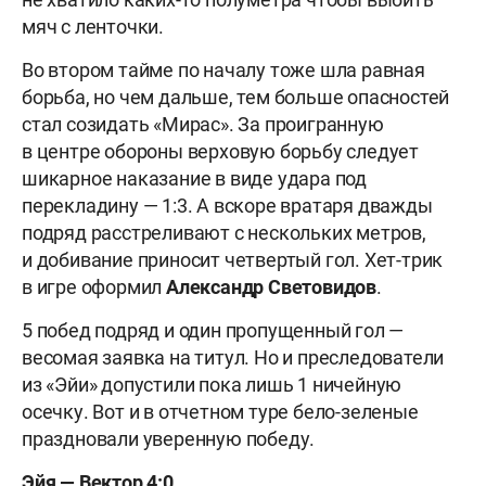
мяч с ленточки.
Во втором тайме по началу тоже шла равная
борьба, но чем дальше, тем больше опасностей
стал созидать «Мирас». За проигранную
в центре обороны верховую борьбу следует
шикарное наказание в виде удара под
перекладину — 1:3. А вскоре вратаря дважды
подряд расстреливают с нескольких метров,
и добивание приносит четвертый гол. Хет-трик
в игре оформил
Александр Световидов
.
5 побед подряд и один пропущенный гол —
весомая заявка на титул. Но и преследователи
из «Эйи» допустили пока лишь 1 ничейную
осечку. Вот и в отчетном туре бело-зеленые
праздновали уверенную победу.
Эйя — Вектор 4:0