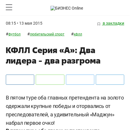
08:15 • 13 мая 2015
в закладки
#
#
#
футбол
любительский спорт
кфлл
КФЛЛ Серия «А»: Два
лидера - два разгрома
В пятом туре оба главных претендента на золото
одержали крупные победы и оторвались от
преследователей, а удивительный «Маджун»
набрал первое очко!