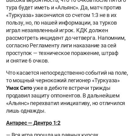
тура будет иметь и «Альянс». Да, матч против
«Туркуаза» закончился со счетом 1:3 не в их
пользу, но, по нашей информации, за турков
играл незаявленный
игрок. КДК должен
рассмотреть инцидент до четверга. Напомним,
согласно Регламенту лиги наказание за сей
проступок — техническое поражение, штраф
и снятие 6 очков.
Что касается непосредственно событий на поле,
то мощный чернокожий легионер «Туркуаза»
Умох Сито
уже в дебюте встречи трижды
продавил защиту оппонентов. В дальнейшем
«Альянс» перехватил инициативу, но отличился
лишь однажды.
Антарес — Дентро 1:2
— Вся игра прошла на равных курсах,