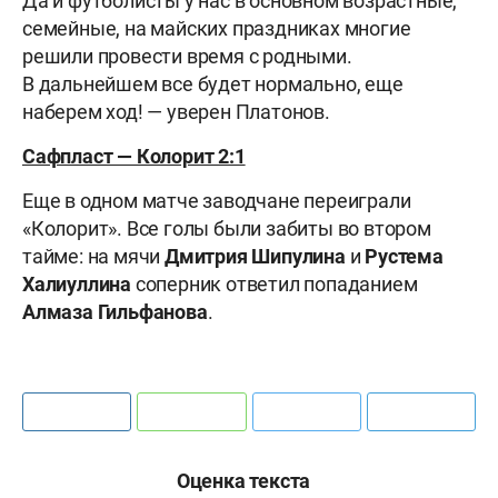
Да и футболисты у нас в основном возрастные,
семейные, на майских праздниках многие
решили провести время с родными.
В дальнейшем все будет нормально, еще
наберем ход! — уверен Платонов.
Сафпласт — Колорит 2:1
Еще в одном матче заводчане переиграли
«Колорит». Все голы были забиты во втором
тайме: на мячи
Дмитрия Шипулина
и
Рустема
Халиуллина
соперник ответил попаданием
Алмаза Гильфанова
.
Оценка текста