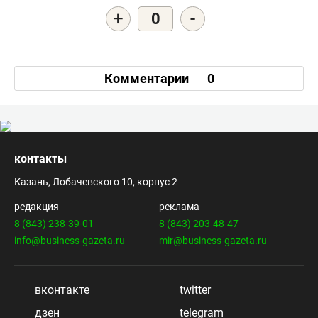
+
-
0
Комментарии
0
контакты
Казань, Лобачевского 10, корпус 2
редакция
реклама
8 (843) 238-39-01
8 (843) 203-48-47
info@business-gazeta.ru
mir@business-gazeta.ru
вконтакте
twitter
дзен
telegram