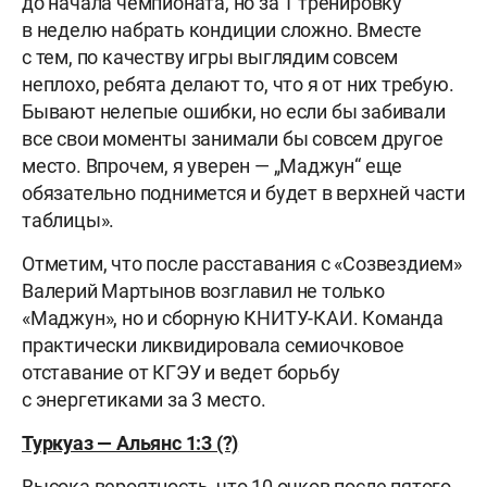
до начала чемпионата, но за 1 тренировку
в неделю набрать кондиции сложно. Вместе
с тем, по качеству игры выглядим совсем
неплохо, ребята делают то, что я от них требую.
Бывают нелепые ошибки, но если бы забивали
все свои моменты занимали бы совсем другое
место. Впрочем, я уверен — „Маджун“ еще
обязательно поднимется и будет в верхней части
таблицы».
Отметим, что после расставания с «Созвездием»
Валерий Мартынов возглавил не только
«Маджун», но и сборную КНИТУ-КАИ. Команда
практически ликвидировала семиочковое
отставание от КГЭУ и ведет борьбу
с энергетиками за 3 место.
Туркуаз — Альянс 1:3 (?)
Высока вероятность, что 10 очков после пятого