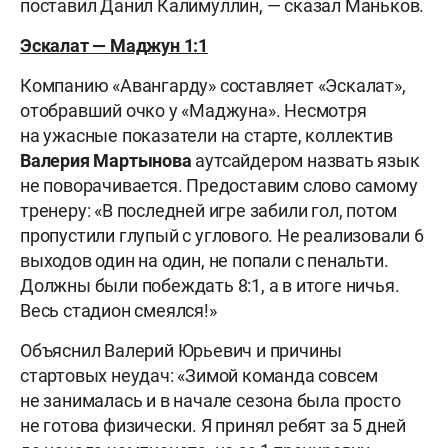
поставил Данил Калимуллин, — сказал Маньков.
Эскалат — Маджун 1:1
Компанию «Авангарду» составляет «Эскалат»,
отобравший очко у «Маджуна». Несмотря
на ужасные показатели на старте, коллектив
Валерия Мартынова
аутсайдером назвать язык
не поворачивается. Предоставим слово самому
тренеру:
«В последней игре забили гол, потом
пропустили глупый с углового. Не реализовали 6
выходов один на один, не попали с пенальти.
Должны были побеждать 8:1, а в итоге ничья.
Весь стадион смеялся!»
Объяснил Валерий Юрьевич и причины
стартовых неудач: «
Зимой команда совсем
не занималась и в начале сезона была просто
не готова физически. Я принял ребят за 5 дней