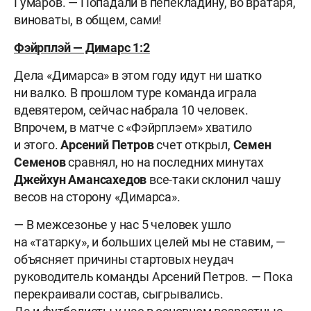
Гумаров. — Попадали в пепекладину, во вратаря,
виноваты, в общем, сами!
Фэйрплэй — Димарс 1:2
Дела «Димарса» в этом году идут ни шатко
ни валко. В прошлом туре команда играла
вдевятером, сейчас набрала 10 человек.
Впрочем, в матче с «Фэйрплэем» хватило
и этого.
Арсений Петров
счет открыл,
Семен
Семенов
сравнял, но на последних минутах
Джейхун Амансахедов
все-таки склонил чашу
весов на сторону «Димарса».
— В межсезонье у нас 5 человек ушло
на «татарку», и больших целей мы не ставим, —
объясняет причины стартовых неудач
руководитель команды Арсений Петров. — Пока
перекраивали состав, сыгрывались.