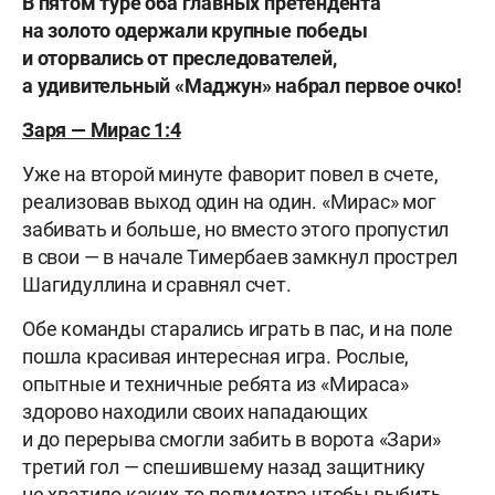
В пятом туре оба главных претендента
на золото одержали крупные победы
и оторвались от преследователей,
а удивительный «Маджун» набрал первое очко!
Заря — Мирас 1:4
Уже на второй минуте фаворит повел в счете,
реализовав выход один на один. «Мирас» мог
забивать и больше, но вместо этого пропустил
в свои — в начале Тимербаев замкнул прострел
Шагидуллина и сравнял счет.
Обе команды старались играть в пас, и на поле
пошла красивая интересная игра. Рослые,
опытные и техничные ребята из «Мираса»
здорово находили своих нападающих
и до перерыва смогли забить в ворота «Зари»
третий гол — спешившему назад защитнику
не хватило каких-то полуметра чтобы выбить