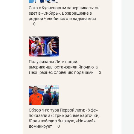
Сага с Кузнецовым завершилась: он
едет в «Сибирь». Возвращение в
родной Челябинск откладывается
0
Полуфиналы Лиги наций:
американцы остановили Японию, а
Леон разнёс Словению подачами
3
Обзор 4-го тура Первой лиги: «Уфе»
показали аж три красные карточки,
Юран победил бывшую, «Нижний»
доминирует
0