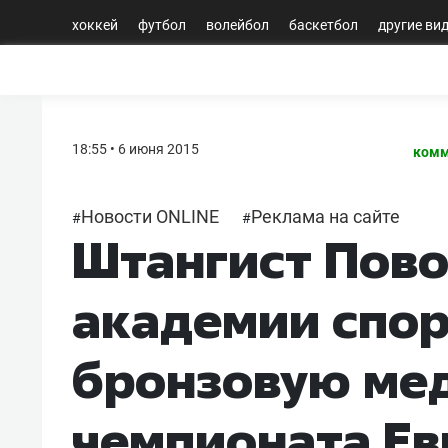
хоккей
футбол
волейбол
баскетбол
другие ви
18:55 • 6 июня 2015
комм
Новости ONLINE
Реклама на сайте
#
#
Штангист Пов
академии спор
бронзовую ме
чемпионата Е