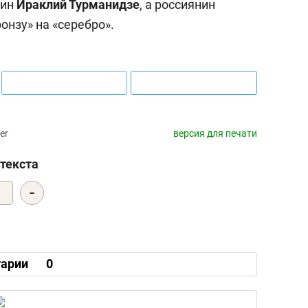
зин
Ираклий Турманидзе
, а россиянин
онзу» на «серебро».
er
версия для печати
текста
-
0
арии
0