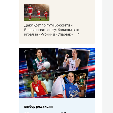
Даку идёт по пути Боккетти и
Бояринцева: все футболисты, кто
играл за «Рубин» и «Спартак»
4
выбор редакции