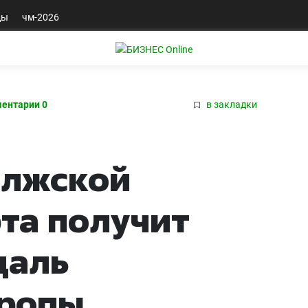
ды
чм-2026
ентарии 0
в закладки
олжской
та получит
даль
вропы