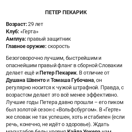
ПЕТЕР ПЕКАРИК
Возраст:
29 лет
Клуб:
«Герта»
Амплуа:
правый защитник
Главное оружие:
скорость
Безоговорочно лучшим, быстрейшим и
опаснейшим правый фланг в сборной Словакии
делает ещё и
Петер
Пекарик
. В отличие от
Душана
Швенто
и
Томаша
Губочана
, он
регулярно носится к чужой штрафной. Правда, с
возрастом делает это всё менее эффективно.
Лучшие годы Петера давно прошли – его пиком
был золотой сезон с «Вольфсбургом». В «Герте»
же словак не так успешен, хоть и стабилен (если
речь, конечно, не идёт о здоровье). Ждать
масштабов беды уровня
Кайла Уокера
нам,