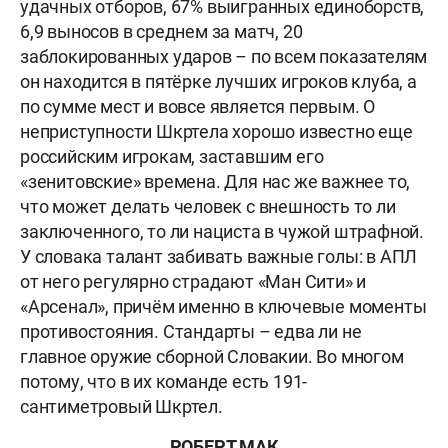
удачных отборов, 67% выигранных единоборств,
6,9 выносов в среднем за матч, 20
заблокированных ударов – по всем показателям
он находится в пятёрке лучших игроков клуба, а
по сумме мест и вовсе является первым. О
неприступности Шкртела хорошо известно еще
российским игрокам, заставшим его
«зенитовские» времена. Для нас же важнее то,
что может делать человек с внешность то ли
заключенного, то ли нациста в чужой штрафной.
У словака талант забивать важные голы: в АПЛ
от него регулярно страдают «Ман Сити» и
«Арсенал», причём именно в ключевые моменты
противостояния. Стандарты – едва ли не
главное оружие сборной Словакии. Во многом
потому, что в их команде есть 191-
сантиметровый Шкртел.
РОБЕРТ МАК