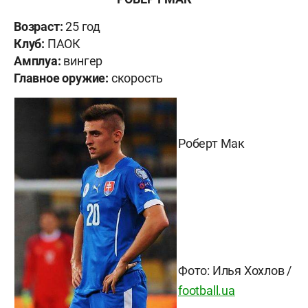
Возраст:
25 год
Клуб:
ПАОК
Амплуа:
вингер
Главное оружие:
скорость
Роберт Мак
Фото:
Илья Хохлов
/
football.ua