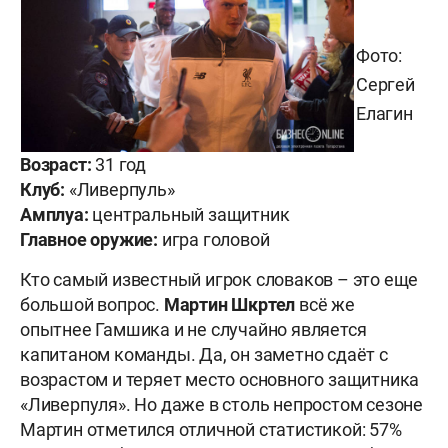
Фото:
Сергей
Елагин
Возраст:
31 год
Клуб:
«Ливерпуль»
Амплуа:
центральный защитник
Главное оружие:
игра головой
Кто самый известный игрок словаков – это еще
большой вопрос.
Мартин Шкртел
всё же
опытнее Гамшика и не случайно является
капитаном команды. Да, он заметно сдаёт с
возрастом и теряет место основного защитника
«Ливерпуля». Но даже в столь непростом сезоне
Мартин отметился отличной статистикой: 57%