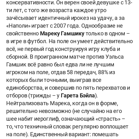
консервативности. Он верен своей девушке с 13-
ти лет, с того же возраста каждое утро
зачёсывает идентичный ирокез на удачу, а за
«Наполи» играет с 2007 года. Однообразие не
свойственно
Мареку Гамшику
только в одном –
в игре в футбол. На поле он умеет действительно
всё, не первый год конструируя игру клуба и
сборной. В проигранном матче против Уэльса
Гамшик всё равно был едва ли не лучшим
игроком на поле, отдав 58 передач, 88% из
которых были точными, выиграв все
единоборства, и совершив по пять перехватов и
отборов (трижды – у
Гарета Бэйла
).
Нейтрализовать Марека, когда он в форме,
решительно невозможно (не случайно на его
шее набит иероглиф, означающий «страсть» –
то, что техничный словак регулярно воплощает
на поле). Единственный вариант: помешать