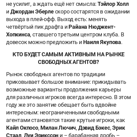
не усилит, а ждать ещё нет смысла:
Тэйлор Холл
и
Джордан Эберле
скоро состарятся в ожидании
выхода в плей-офф. Выход есть: менять
четвёртый пик драфта и
Райана Нюджент-
Хопкинса
, ставшего третьим центром клуба. В
довесок можно предложить и
Наиля Якупова
.
КТО БУДЕТ САМЫМ АКТИВНЫМ НА РЫНКЕ
СВОБОДНЫХ АГЕНТОВ?
Рынок свободных агентов по традиции
приковывает большое внимание: прикидывать
возможные варианты продолжения карьеры
для различных игроков всегда интересно. В этом
году же это занятие обещает быть вдвойне
интересным: неограниченными свободными
агентами становятся такие крутые игроки, как
Кайл Окпосо
,
Милан Лючич
,
Дэвид Бэкес
,
Эрик
Стаал
,
Луи Эрикссон
и – барабанная дробь –