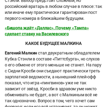
Стэнли. Выбор предстоит сложный, но
российский вратарь в любом случае в плюсе: так
или иначе ему практически гарантирован пост
первого номера в ближайшем будущем.
«Бишопа ждёт «Даллас». Почему «Тампа»
сделает ставку на Василевского
КАКОЕ БУДУЩЕЕ МАЛКИНА
Евгений Малкин
стал двукратным обладателем
Кубка Стэнли в составе «Питтсбурга», но слухов
о его обмене от этого меньше не станет. На пару
с Сидни Кросби они съедают практически треть
зарплатной ведомости, а нынешний плей-офф
показал, что игра «пингвинов» уже не так
зависит от звёзд. Кросби в здравом уме никто
обменивать не будет, а вот с Малкиным всё не
так однозначно. Вопрос в том, чего хочет сам
форвард: если его всё устраивает, то он может