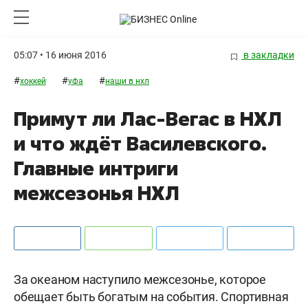
05:07 • 16 июня 2016
в закладки
#
#
#
хоккей
уфа
наши в нхл
Примут ли Лас-Вегас в НХЛ
и что ждёт Василевского.
Главные интриги
межсезонья НХЛ
За океаном наступило межсезонье, которое
обещает быть богатым на события. Спортивная