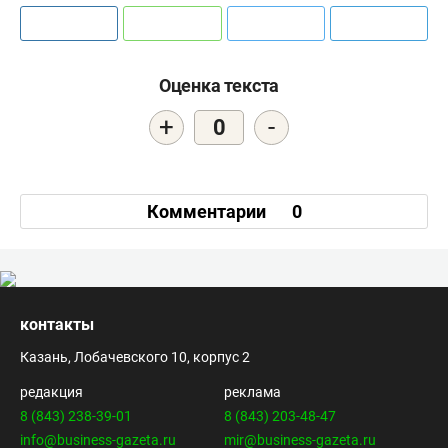
Оценка текста
+
-
0
Комментарии
0
контакты
Казань, Лобачевского 10, корпус 2
редакция
реклама
8 (843) 238-39-01
8 (843) 203-48-47
info@business-gazeta.ru
mir@business-gazeta.ru