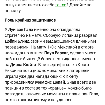
вынуждает писать о себе
такое
? Давайте по
порядку.
Роль крайних защитников
У
Луи
ван
Гала
именно она определяла
стратегию на матч. Сборную Испании разорвал
Дэйли
Блинд
своими выдающимися длинными
передачами. На матч 1/8 с Мексикой в старте
неожиданно вышел
Паул
Верхаг
, сделал много
работы и был ещё более неожиданно заменен
на
Дирка
Кюйта
. В четвертьфинале с Коста-
Рикой на позициях номинальных латералей
играли уже два нападающих: к Кюйту
присоединился
Мемфис
Депай
. Знав всего две
позиции в составе тех «оранье», можно было
разгадать ключевые моменты в плане ван Гала,
но это толком никому и не удалось.