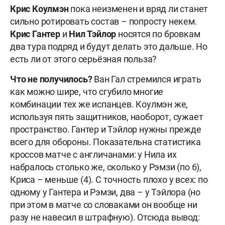
Крис
Коулмэн
пока неизменен и вряд ли станет
сильно ротировать состав – попросту некем.
Крис
Гантер
и
Нил
Тэйлор
носятся по бровкам
два тура подряд и будут делать это дальше. Но
есть ли от этого серьёзная польза?
Что не получилось?
Ван Гал стремился играть
как можно шире, что сгубило многие
комбинации тех же испанцев. Коулмэн же,
используя пять защитников, наоборот, сужает
пространство. Гантер и Тэйлор нужны прежде
всего для обороны. Показательна статистика
кроссов матче с англичанами: у Нила их
набралось столько же, сколько у Рэмзи (по 6),
Криса – меньше (4). С точность плохо у всех: по
одному у Гантера и Рэмзи, два – у Тэйлора (но
при этом в матче со словаками он вообще ни
разу не навесил в штрафную). Отсюда вывод: