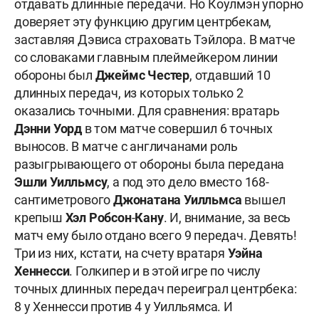
отдавать длинные передачи. Но Коулмэн упорно
доверяет эту функцию другим центрбекам,
заставляя Дэвиса страховать Тэйлора. В матче
со словаками главным плеймейкером линии
обороны был
Джеймс
Честер
, отдавший 10
длинных передач, из которых только 2
оказались точными. Для сравнения: вратарь
Дэнни
Уорд
в том матче совершил 6 точных
выносов. В матче с англичанами роль
разыгрывающего от обороны была передана
Эшли
Уилльмсу
, а под это дело вместо 168-
сантиметрового
Джонатана
Уилльмса
вышел
крепыш
Хэл
Робсон
-
Кану
. И, внимание, за весь
матч ему было отдано всего 9 передач. Девять!
Три из них, кстати, на счету вратаря
Уэйна
Хеннесси
. Голкипер и в этой игре по числу
точных длинных передач переиграл центрбека:
8 у Хеннесси против 4 у Уилльямса. И