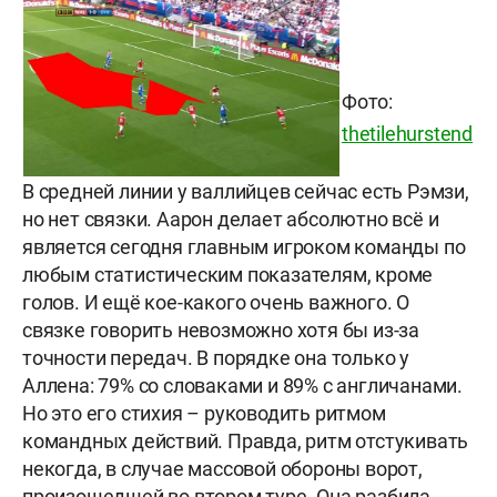
Фото:
thetilehurstend
В средней линии у валлийцев сейчас есть Рэмзи,
но нет связки. Аарон делает абсолютно всё и
является сегодня главным игроком команды по
любым статистическим показателям, кроме
голов. И ещё кое-какого очень важного. О
связке говорить невозможно хотя бы из-за
точности передач. В порядке она только у
Аллена: 79% со словаками и 89% с англичанами.
Но это его стихия – руководить ритмом
командных действий. Правда, ритм отстукивать
некогда, в случае массовой обороны ворот,
произошедшей во втором туре. Она разбила