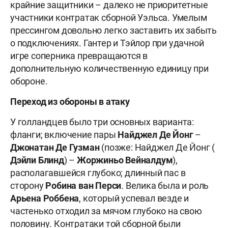
крайние защитники – далеко не приоритетные
участники контратак сборной Уэльса. Умелым
прессингом довольно легко заставить их забыть
о подключениях. Гантер и Тэйлор при удачной
игре соперника превращаются в
дополнительную количественную единицу при
обороне.
Переход из обороны в атаку
У голландцев было три основных варианта:
фланги; включение пары
Найджел
Де
Йонг
–
Джонатан
Де
Гузман
(позже: Найджел Де Йонг (
Дэйли
Блинд
) –
Жоржиньо
Вейналдум
),
располагавшейся глубоко; длинный пас в
сторону
Робина
ван
Перси
. Велика была и роль
Арьена
Роббена
, который успевал везде и
частенько отходил за мячом глубоко на свою
половину. Контратаки той сборной были