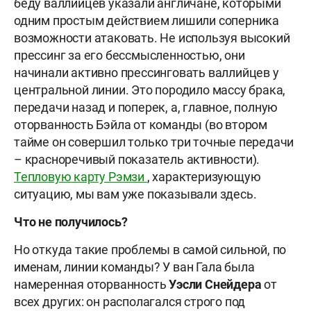
беду валлийцев указали англичане, которыми
одним простым действием лишили соперника
возможности атаковать. Не используя высокий
прессинг за его бессмысленностью, они
начинали активно прессинговать валлийцев у
центральной линии. Это породило массу брака,
передачи назад и поперек, а, главное, полную
оторванность Бэйла от команды (во втором
тайме он совершил только три точные передачи
– красноречивый показатель активности).
Тепловую карту Рэмзи
, характеризующую
ситуацию, мы вам уже показывали здесь.
Что не получилось?
Но откуда такие проблемы в самой сильной, по
именам, линии команды? У ван Гала была
намеренная оторванность
Уэсли
Снейдера
от
всех других: он располагался строго под