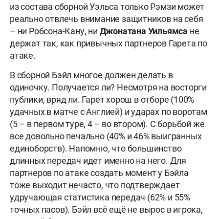
из состава сборной Уэльса только Рэмзи может
реально отвлечь внимание защитников на себя
– ни Робсона-Кану, ни
Джонатана
Уильямса
не
держат так, как привычных партнеров Гарета по
атаке.
В сборной Бэйл многое должен делать в
одиночку. Получается ли? Несмотря на восторги
публики, вряд ли. Гарет хорош в отборе (100%
удачных в матче с Англией) и ударах по воротам
(5 – в первом туре, 4 – во втором). С борьбой же
все довольно печально (40% и 46% выигранных
единоборств). Напомню, что большинство
длинных передач идет именно на него. Для
партнеров по атаке создать момент у Бэйла
тоже выходит нечасто, что подтверждает
удручающая статистика передач (62% и 55%
точных пасов). Бэйл всё ещё не вырос в игрока,