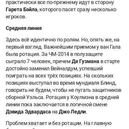
практически все по-прежнему идут в сторону
Гарета
Бэйла
, которого пасет сразу несколько
игроков.
Средняя линия
Здесь всё идентично по ролям. Но, опять же, на
первый взгляд. Важнейшим приемом у ван Гала
была ротация. За ЧМ-2014 в полузащите
сыграло 7 человек, причем
Де
Гузмана
в старте
достойно заменил Вейналдум, успевший
поиграть на всех трёх позициях. На скольких
позициях выступал во время мундиаля Блинд,
говорить не будем, чтобы не пугать защитников
сборной Уэльса. Ротация у Коулмэна в средней
линии пока заключается в логичной смене
Дэвида
Эдвардаса
на
Джо
Ледли
.
Проблем хватает и без ротации. На главную