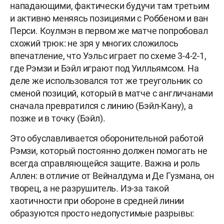
нападающими, фактически будучи там третьим
и активно меняясь позициями с Роббеном и ван
Перси. Коулмэн в первом же матче попробовал
схожий трюк: не зря у многих сложилось
впечатление, что Уэльс играет по схеме 3-4-2-1,
где Рэмзи и Бэйл играют под Уилльямсом. На
деле же использовался тот же треугольник со
сменой позиций, который в матче с англичанами
сначала превратился с линию (Бэйл-Кану), а
позже и в точку (Бэйл).
Это обуславливается оборонительной работой
Рэмзи, который постоянно должен помогать не
всегда справляющейся защите. Важна и роль
Аллен: в отличие от Вейналдума и Де Гузмана, он
творец, а не разрушитель. Из-за такой
хаотичности при обороне в средней линии
образуются просто недопустимые разрывы: