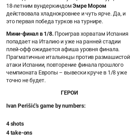
18-летним вундеркиндом
Эмре Мором
действовала хладнокровнее и чуть ярче. Да, и
это первая победа турков на турнире.
Мини-финал в 1/8.
Проиграв хорватам Испания
попадает на Италию и уже на ранней стадии
плей-офф ожидается афиша уровня финала.
Прагматичные итальянцы против размашистой
атаки Испании, повторение финала прошлого
чемпионата Европы – вывески круче в 1/8 уже
точно не будет.
ГЕРОИ
Ivan Perišić's game by numbers:
4 shots
4 take-ons