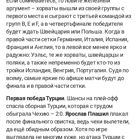
Если сомневаетесь, то ловите железный
аргумент – хорваты вышли из своей группы с
первого места и сыграют с третьей командой из
групп B, E и F, а в четвертьфинале победителя
будет ждать Швейцария или Польша. Когда в
правой части сетки Германия, Италия, Испания,
Франция и Англия, то в левой все менее ярко и
радужно: Уэльс, те же хорваты, швейцарцы и
поляки, а также непременно будет кто-то из
тройки Исландия, Венгрия, Португалия. Судя по
всему, самые яркие по афише матчи будут до
финала и в правой части сетки.
Первая победа Турции
. Шансы на плей-офф
спасла сборная Турции, которая с трудом
обыграла Чехию – 2:0.
Ярослав
Плашил
плакал
после финального свистка, ведь чехи вылетели,
да ещё обидным образом. Хотя по игре
выглядела не многим хуже, но атака Турции с