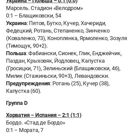
Украина –
Польша –
0:1 (0:0)
Марсель.
Стадион «Велодром»
0:1 – Блащиковски, 54
Украина
: Пятов, Бутко, Кучер, Хачериди,
Федецкий, Ротань, Степаненко, Зинченко
(Коваленко, 73), Коноплянка, Ярмоленко, Зозуля
(Тимощук, 90+2).
Польша
: Фабиански, Сионек, Глик, Енджейчик,
Паздан, Крыховяк, Йодловец, Капустка
(Гросицки, 71), Зелиньский (Блащиковски, 46),
Милик (Стажиньски, 90+3), Левандовски.
Предупреждения
: Ротань (25), Кучер (38),
Капустка (60).
Группа D
Хорватия –
Испания –
2:1 (1:1)
Бордо
. «Стад де Бордо»
0:1 – Мората, 7