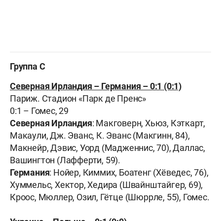
Группа С
Северная Ирландия – Германия – 0:1 (0:1)
Париж. Стадион «
Парк де Пренс
»
0:1 – Гомес, 29
Северная Ирландия
: Макговерн, Хьюз, Кэткарт,
Макаули, Дж. Эванс, К. Эванс (Макгинн, 84),
Макнейр, Дэвис, Уорд (Мадженнис, 70), Даллас,
Вашингтон (Лафферти, 59).
Германия
: Нойер, Киммих, Боатенг (Хёведес, 76),
Хуммельс, Хектор, Хедира (Швайнштайгер, 69),
Кроос, Мюллер, Озил, Гётце (Шюррле, 55), Гомес.