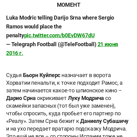
МОМЕНТ
Luka Modric telling Darijo Srna where Sergio
Ramos would place the
penalty
pic.twitter.com/b0EvDW67dU
— Telegraph Football (@TeleFootball)
21 июня
2016 г.
Судья
Бьорн Куйперс
назначает в ворота
Хорватии пенальти, к точке подходит Рамос, а
затем начинается какое-то шпионское кино –
Дарио Срна
окрикивает
Луку Модрича
со
скамейки запасных (тот был уже заменен),
чтобы спросить, куда пробьет его партнер по
«Реалу». Затем Срна бежит к
Даниелу Субашичу
и на ухо передает вратарю подсказку Модрича.
Это ещё не все – со стороны Испании тоже не