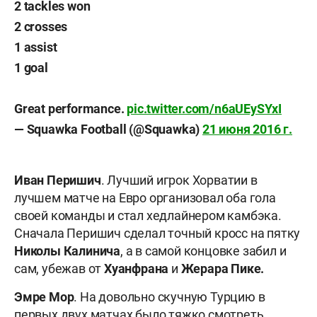
2 tackles won
2 crosses
1 assist
1 goal
Great performance.
pic.twitter.com/n6aUEySYxI
— Squawka Football (@Squawka)
21 июня 2016 г.
Иван Перишич
. Лучший игрок Хорватии в
лучшем матче на Евро организовал оба гола
своей команды и стал хедлайнером камбэка.
Сначала Перишич сделал точный кросс на пятку
Николы Калинича
, а в самой концовке забил и
сам, убежав от
Хуанфрана
и
Жерара Пике.
Эмре Мор
. На довольно скучную Турцию в
первых двух матчах было тяжко смотреть.