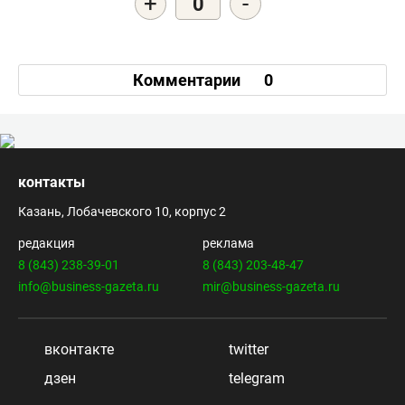
+
-
0
Комментарии
0
контакты
Казань, Лобачевского 10, корпус 2
редакция
реклама
8 (843) 238-39-01
8 (843) 203-48-47
info@business-gazeta.ru
mir@business-gazeta.ru
вконтакте
twitter
дзен
telegram