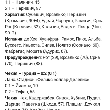
1:1 – Калинич, 45
2:1 – Перишич, 87
Хорватия
: Субашич, Врсалько, Перишич
(Крамарич, 90+4), Едвай, Чорлука, Ракитич, Срна,
Рог (Ковачич, 82), Калинич, Бадель, Пьяца (Чоп,
90+2).
Испания
: де Хеа, Хуанфран, Рамос, Пике, Альба,
Бускетс, Иньеста, Силва, Нолито (Сориано, 60),
Фабрегас, Мората (Адурис, 67).
Предупреждения
: Рог (29), Врсалько (70), Срна
(70), Перишич (88).
Чехия –
Турция –
0:2 (0:1)
Ланс. Стадион «
Феликс Боллар-Делелис
»
0:1 – Йилмаз, 10
0:2 – Туфан, 65
Чехия
: Чех, Кадержабек, Сивок, Хубник, Пудил,
Дарида, Павелка (Шкода, 57), Плашил, Дочкал