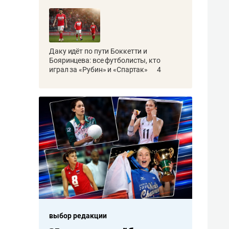
Даку идёт по пути Боккетти и
Бояринцева: все футболисты, кто
играл за «Рубин» и «Спартак»
4
выбор редакции