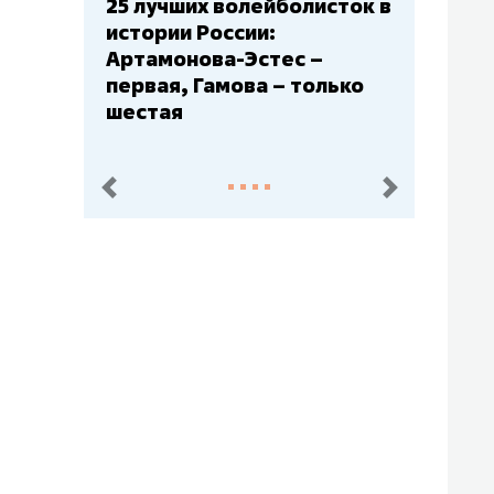
Бюджеты клубов КХЛ: СКА
– главный мажор, «Ак
Барс» – второй, «Салават
Юлаев» – середняк
пред.
след.