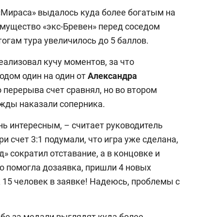
«Мираса» выдалось куда более богатым на
имущество «экс-Бревен» перед соседом
итогам тура увеличилось до 5 баллов.
еализовал кучу моментов, за что
одом один на один от
Александра
 перерыва счет сравнял, но во втором
жды наказали соперника.
нь интересным, – считает руководитель
При счет 3:1 подумали, что игра уже сделана,
д» сократил отставание, а в концовке и
о помогла дозаявка, пришли 4 новых
ж 15 человек в заявке! Надеюсь, проблемы с
ьбе за медали выглядят куда более