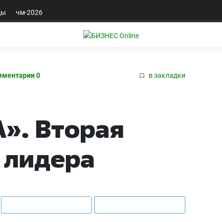
ды
чм-2026
мментарии 0
в закладки
». Вторая
 лидера