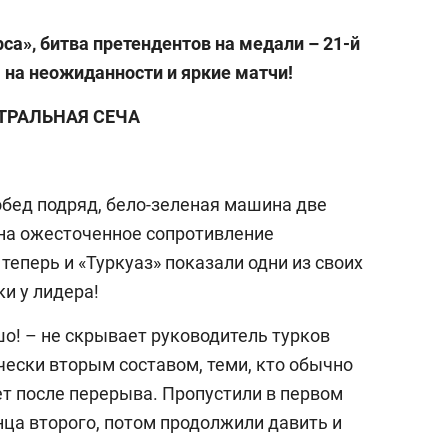
са», битва претендентов на медали – 21-й
 на неожиданности и яркие матчи!
ТРАЛЬНАЯ СЕЧА
бед подряд, бело-зеленая машина две
на ожесточенное сопротивление
теперь и «Туркуаз» показали одни из своих
ки у лидера!
о! – не скрывает руководитель турков
чески вторым составом, теми, кто обычно
ет после перерыва. Пропустили в первом
онца второго, потом продолжили давить и