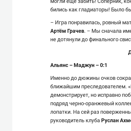
могли еще забить! Соперник, ко
бились как гладиаторы! Было бы
– Игра понравилась, ровный ма
Артём Грачев
. – Мы сначала им
не дотянули до финального свис
Альянс – Маджун – 0:1
Именно до дюжины очков сокра
ближайшим преследователем. «
демонстрирует, но исправно побе
подряд черно-оранжевый коллек
лопатки. На сей раз поверженн
руководитель клуба
Руслан Ахм