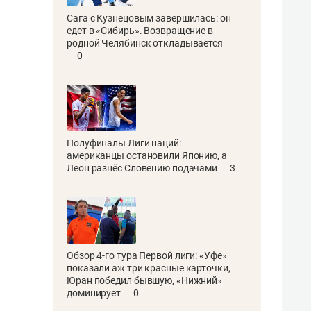
Сага с Кузнецовым завершилась: он
едет в «Сибирь». Возвращение в
родной Челябинск откладывается
0
Полуфиналы Лиги наций:
американцы остановили Японию, а
Леон разнёс Словению подачами
3
Обзор 4-го тура Первой лиги: «Уфе»
показали аж три красные карточки,
Юран победил бывшую, «Нижний»
доминирует
0