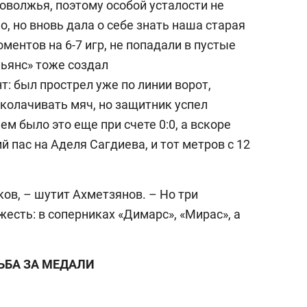
Поволжья, поэтому особой усталости не
, но вновь дала о себе знать наша старая
ентов на 6-7 игр, не попадали в пустые
льянс» тоже создал
 был прострел уже по линии ворот,
олачивать мяч, но защитник успел
м было это еще при счете 0:0, а вскоре
 пас на Аделя Сагдиева, и тот метров с 12
ков, – шутит Ахметзянов. – Но три
жесть: в соперниках «Димарс», «Мирас», а
ЬБА ЗА МЕДАЛИ