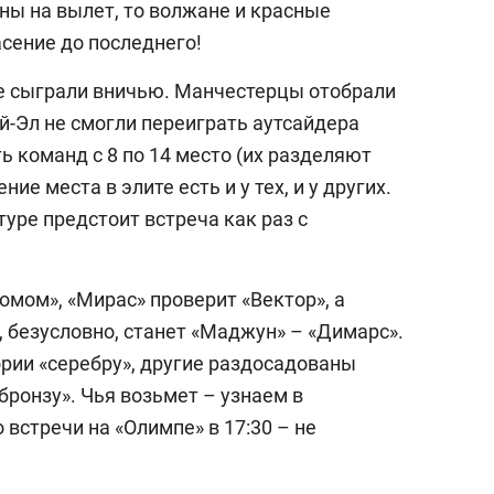
ны на вылет, то волжане и красные
сение до последнего!
е сыграли вничью. Манчестерцы отобрали
ий-Эл не смогли переиграть аутсайдера
ь команд с 8 по 14 место (их разделяют
ние места в элите есть и у тех, и у других.
туре предстоит встреча как раз с
омом», «Мирас» проверит «Вектор», а
 безусловно, станет «Маджун» – «Димарс».
ории «серебру», другие раздосадованы
бронзу». Чья возьмет – узнаем в
 встречи на «Олимпе» в 17:30 – не