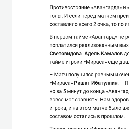
Противостояние «Авангарда» и 
голы. И если перед матчем пре
составляло всего 2 очка, то по 
В первом тайме «Авангард» не р
поплатился реализованным вых
Световидова
.
Адель Камалов
до
тайме игроки «Мираса» еще два
– Матч получился равным и оче
«Мираса»
Ришат
Ибатуллин
. – 
но за 5 минут до конца «Авангар
вовсе мог сравнять! Нам здоров
игрока, и на этом матче было а
составом остались в прошлом.
Теперь позиции «Мираса» в бор