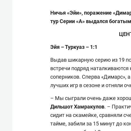
Ничья «Эйи», поражение «Димар
тур Серии «А» выдался богатым
ЦЕН
Эйя – Туркуаз – 1:1
Выдав шикарную серию из 19 по
встречи подряд наталкиваются 
соперников. Сперва «Димарс», а 
лучших игр в сезоне и отняли оч
– Мы сыграли очень даже хорош
Дильшот
Хамракулов
. – Практи
сидит на скамейке, сравняли сч
тайме, забили за 15 минут до к