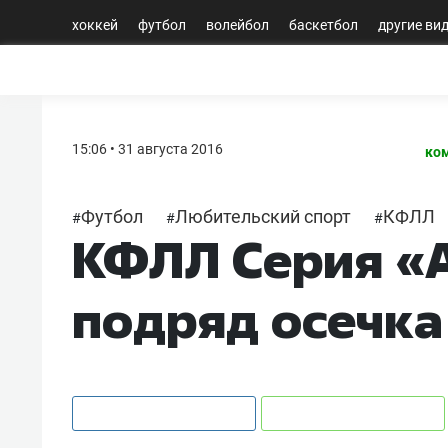
хоккей
футбол
волейбол
баскетбол
другие ви
15:06 • 31 августа 2016
ко
Футбол
Любительский спорт
КФЛЛ
#
#
#
КФЛЛ Серия «А
подряд осечка