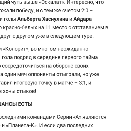
ущий чуть выше «Эскалат». Интересно, что
ржали победу, и с тем же счетом 2:0 –
ли голы
Альберта Хаснулина
и
Айдара
 красно-белых на 11 место с отставанием в
я друг с другом уже в следующем туре.
и «Колорит», во многом неожиданно
 гола подряд в середине первого тайма
 сосредоточиться на обороне своих
а один мяч оппоненты отыграли, но уже
авил итоговую точку в матче – 3:1, и
з зоны стыков!
АНСЫ ЕСТЬ!
оследними командами Серии «А» являются
 и «Планета-К». И если два последних