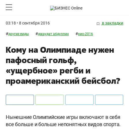
03:18 • 8 сентября 2016
в закладки
#
#
#
другие виды
джаудат абдуллин
рио-2016
Кому на Олимпиаде нужен
пафосный гольф,
«ущербное» регби и
проамериканский бейсбол?
Нынешние Олимпийские игры включают в себя
все больше и больше непонятных видов спорта.