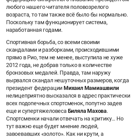
любого нашего читателя половозрелого
возраста, то там также всё было бы нормально.
Поскольку там функционирует система,
наработанная годами.
Спортивная борьба, со всеми своими
скандалами и разборками, происходившими
прямо в Рио, тем не менее, выступила не хуже
2012 года, не добрав только в количестве
бронзовых медалей. Правда, там наружу
вырвался скандал нешуточных размеров, когда
президент федерации
Михаил Мамиашвили
нелицеприятно высказался в адрес практически
всех подопечных спортсменок, попутно задев
еще и супертяжеловеса
Биляла Махова
.
Спортсменки начали отвечать на критику… Но
тут важно еще будет мнение людей,
завоевавших «золото». Как ни крути, а