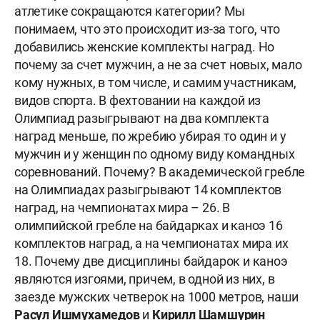
атлетике сокращаются категории? Мы
понимаем, что это происходит из-за того, что
добавились женские комплекты наград. Но
почему за счет мужчин, а не за счет новых, мало
кому нужных, в том числе, и самим участникам,
видов спорта. В фехтовании на каждой из
Олимпиад разыгрывают на два комплекта
наград меньше, по жребию убирая то один и у
мужчин и у женщин по одному виду командных
соревнований. Почему? В академической гребле
на Олимпиадах разыгрывают 14 комплектов
наград, на чемпионатах мира – 26. В
олимпийской гребле на байдарках и каноэ 16
комплектов наград, а на чемпионатах мира их
18. Почему две дисциплины байдарок и каноэ
являются изгоями, причем, в одной из них, в
заезде мужских четверок на 1000 метров, наши
Расул
Ишмухамедов
и
Кирилл Шамшурин