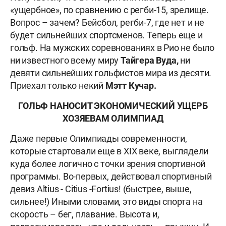
«ущербное», по сравнению с регби-15, зрелище.
Вопрос – зачем?
Бейсбол, регби-7, где нет и не
будет сильнейших спортсменов. Теперь еще и
гольф
. На мужских соревнованиях в Рио не было
ни известного всему миру
Тайгера Вуда,
ни
девяти сильнейших гольфистов мира из десяти.
Приехал только некий
Мэтт Кучар.
ГОЛЬФ НАНОСИТ ЭКОНОМИЧЕСКИЙ УЩЕРБ
ХОЗЯЕВАМ ОЛИМПИАД
Даже первые Олимпиады современности,
которые стартовали еще в XIX веке, выглядели
куда более логично с точки зрения спортивной
программы. Во-первых, действовал спортивный
девиз Аltius - Сitius -Fortius! (быстрее, выше,
сильнее!) Иными словами, это виды спорта на
скорость – бег, плавание. Высота и,