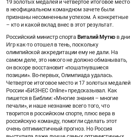
19 золотых медалей и четвертое итоговое место
в неофициальном командном зачете были
признаны несомненным успехом. А конкретные
– кто и какой вклад внес в этот результат.
Российский министр спорта
Виталий Мутко
в дни
Игр как-то отошел в тень, поскольку
олимпийской аккредитации ему не дали. На
самом деле, это никого не должно обманывать,
он вскоре восстановит «пошатнувшиеся
позиции». Во-первых, Олимпиада удалась.
Четвертое итоговое место и 17 золотых медалей
России «БИЗНЕС Online» предсказывал. Как
пишется в Библии: «Многие знания – многие
печали», и наше незнание всего того, что
творится в российском спорте, плюс вера в
российскую команду, помогли сделать этот
очень оптимистичный прогноз. Но Россия
выступила даже лучше самых оптимистичных