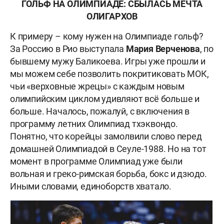
ГОЛЬФ НА ОЛИМПИАДЕ: СБЫЛАСЬ МЕЧТА
ОЛИГАРХОВ
К примеру – кому нужен на Олимпиаде гольф?
За Россию в Рио выступала
Мария Верченова
, по
бывшему мужу Баликоева. Игры уже прошли и
мы можем себе позволить покритиковать МОК,
чьи «верховные жрецы» с каждым новым
олимпийским циклом удивляют всё больше и
больше. Началось, пожалуй, с включения в
программу летних Олимпиад тхэквондо.
Понятно, что корейцы замолвили слово перед
домашней Олимпиадой в Сеуле-1988. Но на тот
момент в программе Олимпиад уже были
вольная и греко-римская борьба, бокс и дзюдо.
Иными словами, единоборств хватало.