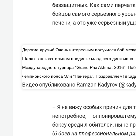
беззащитных. Как сами перчатк
бойцов самого серьезного уровн
печени, а это уже серьезный ущ
Дорогие друзья! Очень интересным получился бой меж
Шалак в показательном поединке младшего дивизиона.
Международного турнира "Grand Prix Akhmat-2016". По
чемпионского пояса Эли "Пантера". Поздравляем! #Кад
Видео опубликовано Ramzan Kadyrov (@kad
– Я не вижу особых причин для т
непотребное, – оппонировал ему
боксу среди любителей, ныне 
(
6 боев на профессиональном рин