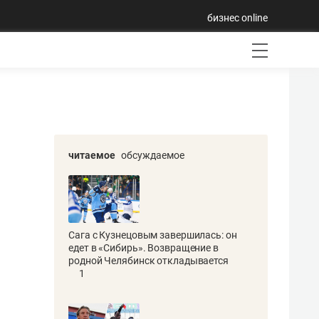
бизнес online
читаемое
обсуждаемое
Сага с Кузнецовым завершилась: он
едет в «Сибирь». Возвращение в
родной Челябинск откладывается
1