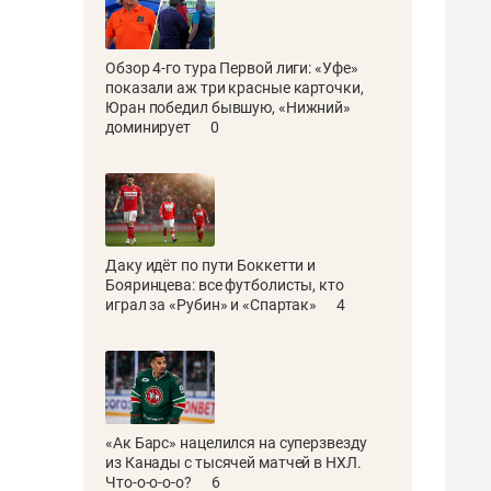
Обзор 4-го тура Первой лиги: «Уфе»
показали аж три красные карточки,
Юран победил бывшую, «Нижний»
доминирует
0
Даку идёт по пути Боккетти и
Бояринцева: все футболисты, кто
играл за «Рубин» и «Спартак»
4
«Ак Барс» нацелился на суперзвезду
из Канады с тысячей матчей в НХЛ.
Что-о-о-о-о?
6