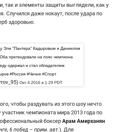
и, так и элементы защиты выглядели, как у
я. Случился даже нокаут, после удара по
ерб здоровью.
ду Эли "Пантера" Кадыровым и Даниилом
 Оба претендовали на пояс чемпиона
беду одержал и стал обладателем
ыров #Россия #Чечня #Спорт
yrov_95)
Окт 4 2016 в 1:29 PDT
ого, чтобы раздувать из этого шоу нечто
 участник чемпионата мира 2013 года по
профессиональный боксер
Арам Амирханян
ге, 6 побед – прим. авт.
). Для