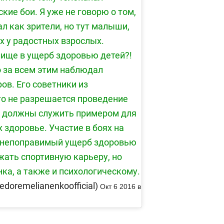
ие бои. Я уже не говорю о том,
ал как зрители, но тут малыши,
ах у радостных взрослых.
лище в ущерб здоровью детей?!
о за всем этим наблюдал
в. Его советники из
то не разрешается проведение
дь должны служить примером для
 здоровье. Участие в боях на
и непоправимый ущерб здоровью
лжать спортивную карьеру, но
ка, а также и психологическому.
oremelianenkoofficial)
Окт 6 2016 в