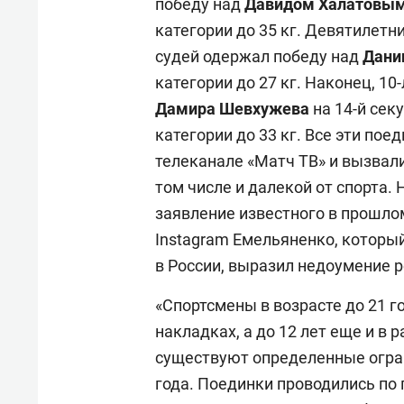
победу над
Давидом
Халатовы
категории до 35 кг.
Девятилетн
судей одержал победу над
Дани
категории до 27 кг. Наконец, 10
Дамира Шевхужева
на 14-й сек
категории до 33 кг. Все эти по
телеканале «Матч ТВ» и вызвал
том числе и далекой от спорта
заявление известного в прошл
Instagram Емельяненко, которы
в России, выразил недоумение 
«Спортсмены в возрасте до 21 г
накладках, а до 12 лет еще и в 
существуют определенные огра
года. Поединки проводились по