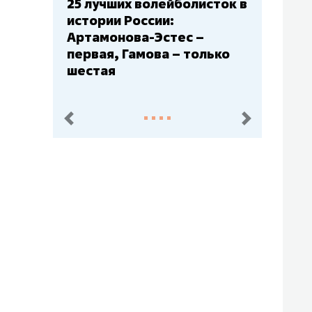
сток в
Бюджеты клубов КХЛ: СКА
– главный мажор, «Ак
Барс» – второй, «Салават
ько
Юлаев» – середняк
пред.
след.