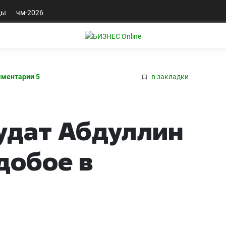
ды
чм-2026
ментарии 5
в закладки
удат Абдуллин
добое в