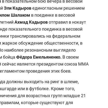
м
в показательном бою вечера в весовой
ий
Эли Кадыров
единогласным решением
илом
Шалаком
в поединке в весовой
-летний
Ахмад
Кадыров
отправил в нокаут
унде показательного поединка в весовой
единки транслировались на федеральном
и жаркое обсуждение общественности, в
. Но наиболее резонансным выглядело
ом бойца
Фёдора Емельяненко.
В своем
й сейчас является президентом союза ММА
регламентом проведения этих боев.
ода должны выходить на ринг в шлеме,
рашгарде или в футболке. Кроме того,
ничения для возрастных групп младше 21
выбор редакции
 правилам, которые существуют для