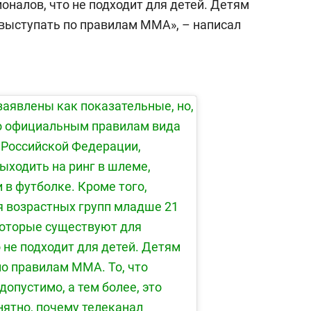
25 лучших волейболи
оналов, что не подходит для детей. Детям
истории России:
 выступать по правилам ММА», – написал
Артамонова-Эстес –
первая, Гамова – тол
шестая
заявлены как показательные, но,
По официальным правилам вида
а Российской Федерации,
ыходить на ринг в шлеме,
и в футболке. Кроме того,
 возрастных групп младше 21
которые существуют для
 не подходит для детей. Детям
по правилам ММА. То, что
допустимо, а тем более, это
нятно, почему телеканал