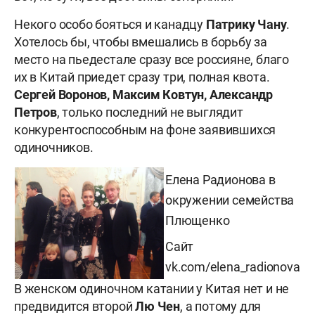
Некого особо бояться и канадцу
Патрику Чану
.
Хотелось бы, чтобы вмешались в борьбу за
место на пьедестале сразу все россияне, благо
их в Китай приедет сразу три, полная квота.
Сергей
Воронов, Максим Ковтун, Александр
Петров
, только последний не выглядит
конкурентоспособным на фоне заявившихся
одиночников.
Елена Радионова в
окружении семейства
Плющенко
Сайт
vk.com/elena_radionova
В женском одиночном катании у Китая нет и не
предвидится второй
Лю Чен
, а потому для