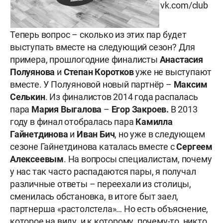
vk.com/club
Теперь вопрос – сколько из этих пар будет
выступать вместе на следующий сезон? Для
примера, прошлогодние финалисты
Анастасия
Полуянова
и
Степан Коротков
уже не выступают
вместе. У Полуяновой новый партнёр –
Максим
Селькин
. Из финалистов 2014 года распалась
пара
Мария Выгалова
–
Егор Закроев.
В 2013
году в финал отобралась пара
Камилла
Гайнетдинова
и
Иван Бич
, но уже в следующем
сезоне Гайнетдинова каталась вместе с
Сергеем
Алексеевым
. На вопросы специалистам, почему
у нас так часто распадаются пары, я получал
различные ответы – переехали из столицы,
сменилась обстановка, в итоге быт заел,
партнерша «растолстела»… Но есть объяснение,
которое на виду, и к которому, почему-то, никто