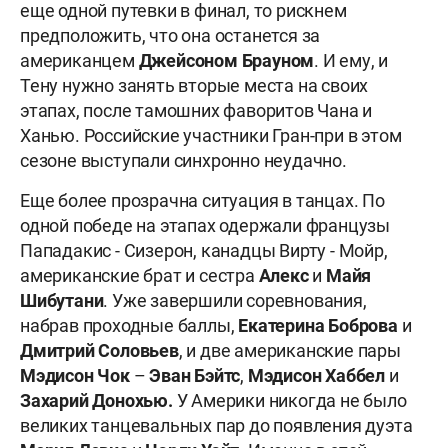
еще одной путевки в финал, то рискнем
предположить, что она останется за
американцем
Джейсоном Брауном
. И ему, и
Тену нужно занять вторые места на своих
этапах, после тамошних фаворитов Чана и
Ханью. Российские участники Гран-при в этом
сезоне выступали синхронно неудачно.
Еще более прозрачна ситуация в танцах. По
одной победе на этапах одержали французы
Пападакис - Сизерон, канадцы Вирту - Мойр,
американские брат и сестра
Алекс
и
Майя
Шибутани
. Уже завершили соревнования,
набрав проходные баллы,
Екатерина Боброва
и
Дмитрий Соловьев
, и две американские пары
Мэдисон Чок
–
Эван Бэйтс
,
Мэдисон
Хаббел
и
Захарий Донохью.
У Америки никогда не было
великих танцевальных пар до появления дуэта