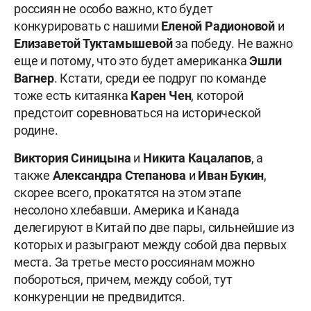
россиян не особо важно, кто будет
конкурировать с нашими
Еленой Радионовой
и
Елизаветой Туктамышевой
за победу. Не важно
еще и потому, что это будет американка
Эшли
Вагнер
. Кстати, среди ее подруг по команде
тоже есть китаянка
Карен Чен
, которой
предстоит соревноваться на исторической
родине.
Виктория Синицына
и
Никита Кацалапов
, а
также
Александра Степанова
и
Иван Букин
,
скорее всего, прокатятся на этом этапе
несолоно хлебавши. Америка и Канада
делегируют в Китай по две пары, сильнейшие из
которых и разыграют между собой два первых
места. За третье место россиянам можно
побороться, причем, между собой, тут
конкуренции не предвидится.