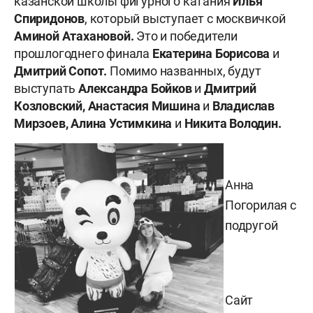
казанской школы фигурного катания
Илья
Спиридонов
, который выступает с москвичкой
Аминой Атахановой.
Это и победители
прошлогоднего финала
Екатерина Борисова
и
Дмитрий Сопот.
Помимо названных, будут
выступать
Александра Бойков
и
Дмитрий
Козловский,
Анастасия Мишина
и
Владислав
Мирзоев, Алина Устимкина
и
Никита Володин.
Анна
Погорилая с
подругой
Сайт