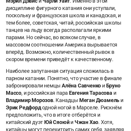
Мэрил Дэвис
и
Чарли Уайт
. Именно в этой
дисциплине фигурного катания они уступали,
поскольку и французская школа и канадская, и
тем более, советская, читай, российская школы
танцев на льду всегда располагали яркими
парами. Но сейчас, во всяком случае, в
массовом соотношении Америка вырывается
вперёд. Возможно, количественный рывок в
скором времени приведёт к качественному.
Наиболее запутанная ситуация сложилась в
парном катании. Понятно, что участие в финале
забронировали немцы
Алёна Савченко
и
Бруно
Массо
, и российская пара
Евгения
Тарасова
и
Владимир Морозов
. Канадцы
Меган Дюамель
и
Эрик Редфорд
одной ногой в Марселе. Рискнём
предположить, что в итоге отберётся и
китайский дуэт
Юй Сяоюй
и
Чжан Хао
. Хотя,
китайцы могут перехитрить самих себя, заявляя