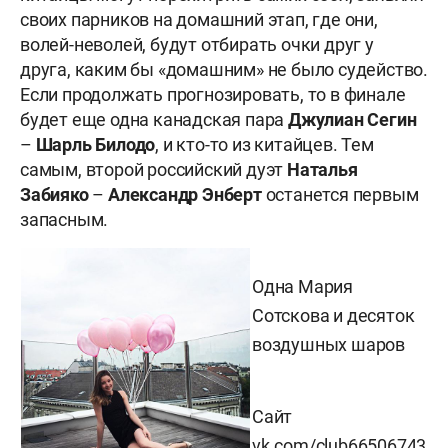
своих парников на домашний этап, где они,
волей-неволей, будут отбирать очки друг у
друга, каким бы «домашним» не было судейство.
Если продолжать прогнозировать, то в финале
будет еще одна канадская пара
Джулиан Сегин
–
Шарль Билодо
, и кто-то из китайцев. Тем
самым, второй российский дуэт
Наталья
Забияко
–
Александр Энберт
останется первым
запасным.
Одна Мария
Сотскова и десяток
воздушных шаров
Сайт
vk.com/club66506743