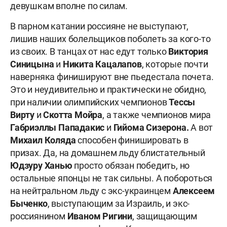
девушкам вполне по силам.
В парном катании россияне не выступают,
лишив наших болельщиков поболеть за кого-то
из своих. В танцах от нас едут только
Виктория
Синицына
и
Никита Кацалапов
, которые почти
наверняка финишируют вне пьедестала почета.
Это и неудивительно и практически не обидно,
при наличии олимпийских чемпионов
Тессы
Вирту
и
Скотта Мойра
, а также чемпионов мира
Габриэллы Пападакис
и
Гийома Сизерона.
А вот
Михаил Коляда
способен финишировать в
призах. Да, на домашнем льду блистательный
Юдзуру Ханью
просто обязан победить, но
остальные японцы не так сильны. А побороться
на нейтральном льду с экс-украинцем
Алексеем
Быченко
, выступающим за Израиль, и экс-
россиянином
Иваном Ригини
, защищающим