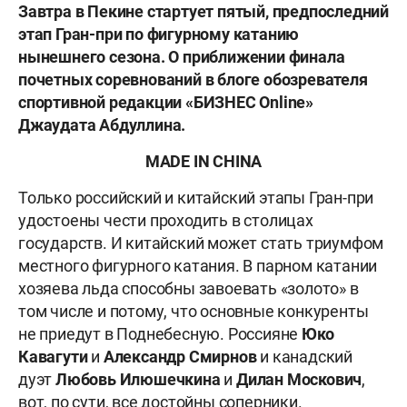
Завтра в Пекине стартует пятый, предпоследний
этап Гран-при по фигурному катанию
нынешнего сезона. О приближении финала
почетных соревнований в блоге обозревателя
спортивной редакции «БИЗНЕС Online»
Джаудата Абдуллина.
MADE IN CHINA
Только российский и китайский этапы Гран-при
удостоены чести проходить в столицах
государств. И китайский может стать триумфом
местного фигурного катания. В парном катании
хозяева льда способны завоевать «золото» в
том числе и потому, что основные конкуренты
не приедут в Поднебесную. Россияне
Юко
Кавагути
и
Александр Смирнов
и канадский
дуэт
Любовь Илюшечкина
и
Дилан Москович
,
вот, по сути, все достойны соперники.