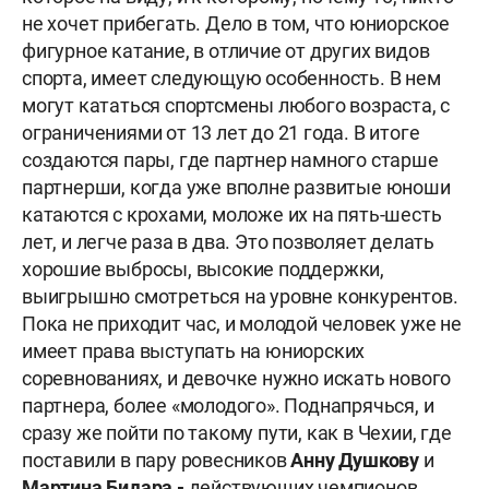
не хочет прибегать. Дело в том, что юниорское
фигурное катание, в отличие от других видов
спорта, имеет следующую особенность. В нем
могут кататься спортсмены любого возраста, с
ограничениями от 13 лет до 21 года. В итоге
создаются пары, где партнер намного старше
партнерши, когда уже вполне развитые юноши
катаются с крохами, моложе их на пять-шесть
лет, и легче раза в два. Это позволяет делать
хорошие выбросы, высокие поддержки,
выигрышно смотреться на уровне конкурентов.
Пока не приходит час, и молодой человек уже не
имеет права выступать на юниорских
соревнованиях, и девочке нужно искать нового
партнера, более «молодого». Поднапрячься, и
сразу же пойти по такому пути, как в Чехии, где
поставили в пару ровесников
Анну Душкову
и
Мартина Бидара -
действующих чемпионов