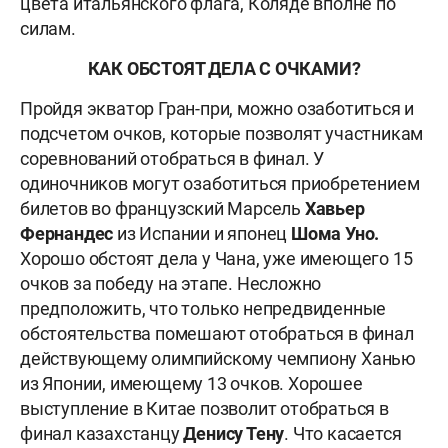
цвета итальянского флага, Коляде вполне по
силам.
КАК ОБСТОЯТ ДЕЛА С ОЧКАМИ?
Пройдя экватор Гран-при, можно озаботиться и
подсчетом очков, которые позволят участникам
соревнований отобраться в финал. У
одиночников могут озаботиться приобретением
билетов во французский Марсель
Хавьер
Фернандес
из Испании и японец
Шома Уно.
Хорошо обстоят дела у
Чана, уже имеющего 15
очков за победу на этапе. Несложно
предположить, что только непредвиденные
обстоятельства помешают отобраться в финал
действующему олимпийскому чемпиону
Ханью
из Японии, имеющему 13 очков. Хорошее
выступление в Китае позволит отобраться в
финал казахстанцу
Денису Тену
. Что касается