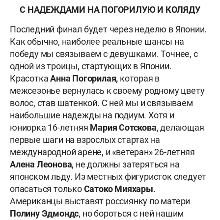
С НАДЕЖДАМИ НА ПОГОРИЛУЮ И КОЛЯДУ
Последний финал будет через неделю в Японии.
Как обычно, наиболее реальные шансы на
победу мы связываем с девушками. Точнее, с
одной из троицы, стартующих в Японии.
Красотка
Анна Погорилая,
которая в
межсезонье вернулась к своему родному цвету
волос, став шатенкой. С ней мы и связываем
наибольшие надежды на подиум. Хотя и
юниорка 16-летняя
Мария Сотскова
, делающая
первые шаги на взрослых стартах на
международной арене, и «ветеран» 26-летняя
Алена Леонова
, не должны затеряться на
японском льду. Из местных фигуристок следует
опасаться только
Сатоко Мияхары
.
Американцы выставят россиянку по матери
Полину Эдмондс
, но бороться с ней нашим