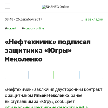
08:48 • 26 декабря 2017
в закладки
#
#
хоккей
новости online
«Нефтехимик» подписал
защитника «Югры»
Неколенко
«Нефтехимик» заключил двусторонний контракт
с защитником
Ильей Неколенко
, ранее
выступавшим за «Югру», сообщает
официальный сайт нижнекамского клуба
.