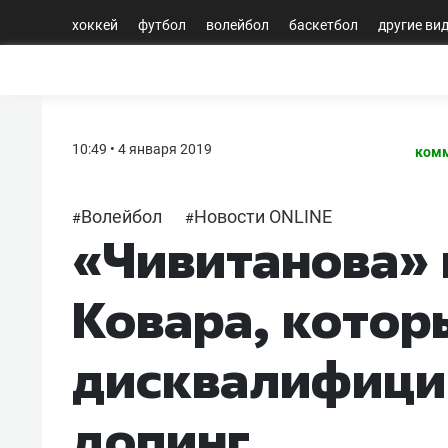
хоккей
футбол
волейбол
баскетбол
другие ви
10:49 • 4 января 2019
комм
Волейбол
Новости ONLINE
#
#
«Чивитанова» 
Ковара, котор
дисквалифици
допинг