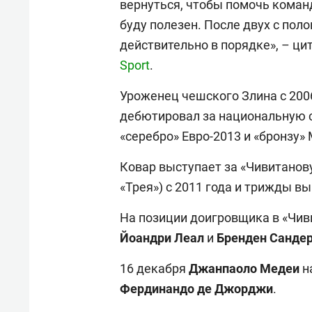
вернуться, чтобы помочь команд
буду полезен. После двух с пол
действительно в порядке», – ци
Sport
.
Уроженец чешского Злина с 2006
дебютировал за национальную с
«серебро» Евро-2013 и «бронзу»
Ковар выступает за «Чивитанову
«Трея») с 2011 года и трижды в
На позиции доигровщика в «Чи
Йоандри Леал
и
Бренден Санде
16 декабря
Джанпаоло Медеи
н
Фердинандо де Джорджи
.