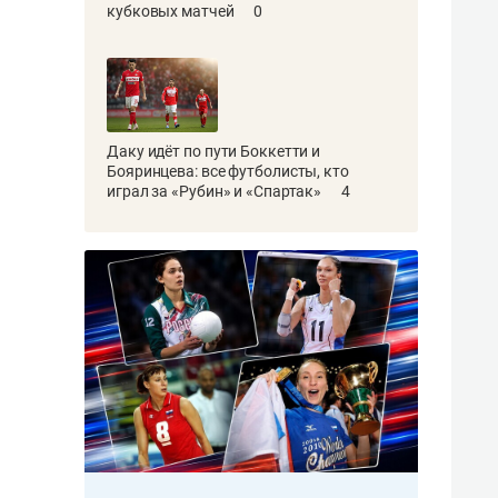
кубковых матчей
0
Даку идёт по пути Боккетти и
Бояринцева: все футболисты, кто
играл за «Рубин» и «Спартак»
4