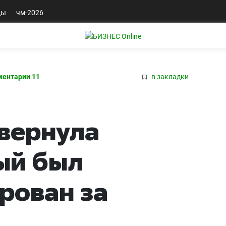
ды
чм-2026
ентарии 11
в закладки
вернула
ый был
рован за