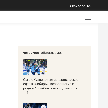
бизнес online
читаемое
обсуждаемое
Сага с Кузнецовым завершилась: он
едет в «Сибирь». Возвращение в
родной Челябинск откладывается
1