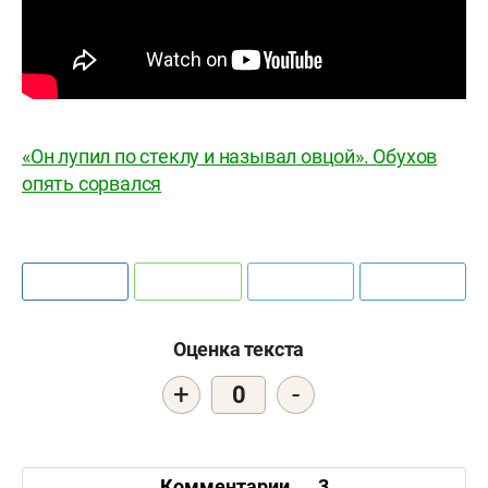
«Он лупил по стеклу и называл овцой». Обухов
опять сорвался
Оценка текста
+
-
0
Комментарии
3