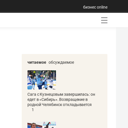
бизнес online
читаемое
обсуждаемое
Сага с Кузнецовым завершилась: он
едет в «Сибирь». Возвращение в
родной Челябинск откладывается
1