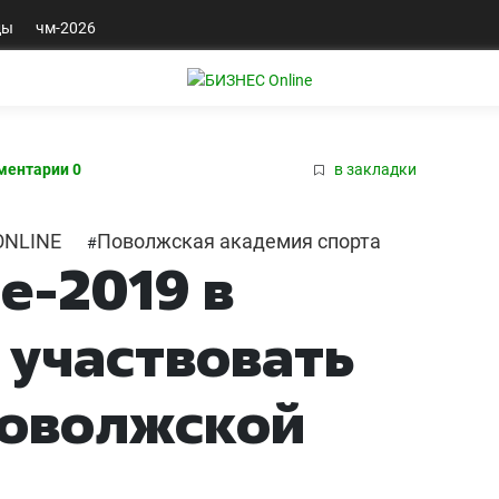
ды
чм-2026
ментарии 0
в закладки
ONLINE
Поволжская академия спорта
#
е-2019 в
 участвовать
Поволжской