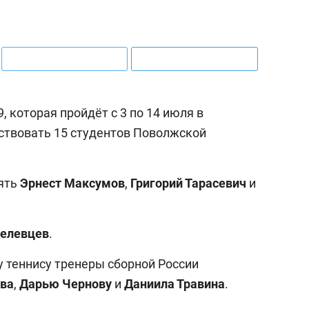
, которая пройдёт с 3 по 14 июля в
ствовать 15 студентов Поволжской
лять
Эрнест Максумов
,
Григорий Тарасевич
и
Белевцев
.
у теннису тренеры сборной России
ва
,
Дарью Чернову
и
Даниила Травина
.