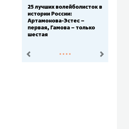
25 лучших волейболисток в
истории России:
Артамонова-Эстес –
первая, Гамова – только
шестая
пред.
след.