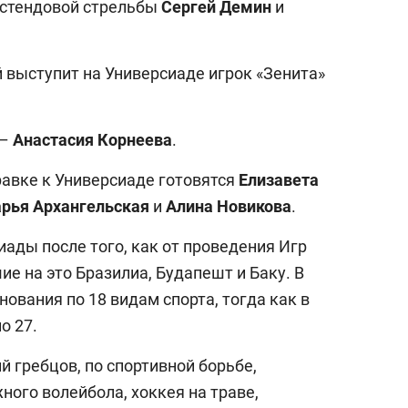
 стендовой стрельбы
Сергей Демин
и
 выступит на Универсиаде игрок «Зенита»
 –
Анастасия Корнеева
.
равке к Универсиаде готовятся
Елизавета
рья Архангельская
и
Алина Новикова
.
ады после того, как от проведения Игр
е на это Бразилиа, Будапешт и Баку. В
нования по 18 видам спорта, тогда как в
ло 27.
й гребцов, по спортивной борьбе,
ного волейбола, хоккея на траве,