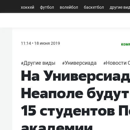
хоккей
футбол
волейбол
баскетбол
другие ви
11:14 • 18 июня 2019
ком
Другие виды
Универсиада
Новости 
#
#
#
На Универсиад
Неаполе будут
15 студентов 
академии