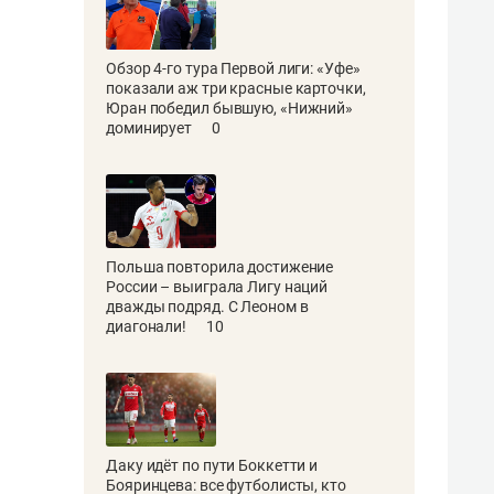
Обзор 4-го тура Первой лиги: «Уфе»
показали аж три красные карточки,
Юран победил бывшую, «Нижний»
доминирует
0
Польша повторила достижение
России – выиграла Лигу наций
дважды подряд. С Леоном в
диагонали!
10
Даку идёт по пути Боккетти и
Бояринцева: все футболисты, кто