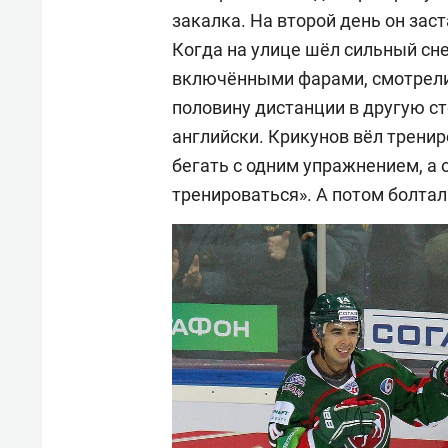
закалка. На второй день он зас
Когда на улице шёл сильный сне
включёнными фарами, смотрели 
половину дистанции в другую ст
английски. Крикунов вёл трени
бегать с одним упражнением, а о
тренироваться». А потом болтал