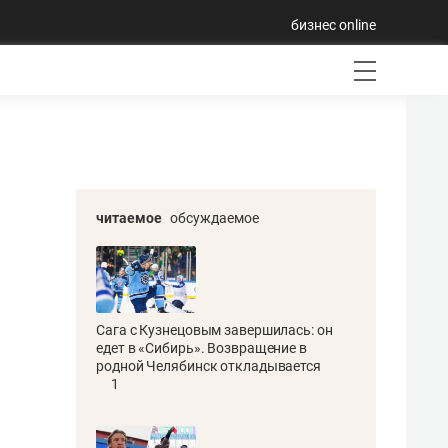
бизнес online
читаемое
обсуждаемое
Сага с Кузнецовым завершилась: он
едет в «Сибирь». Возвращение в
родной Челябинск откладывается
1