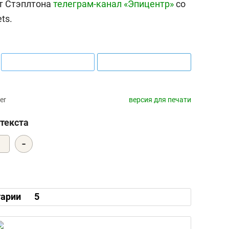
ет Стэплтона
телеграм-канал «Эпицентр»
со
ts.
er
версия для печати
текста
-
0
арии
5