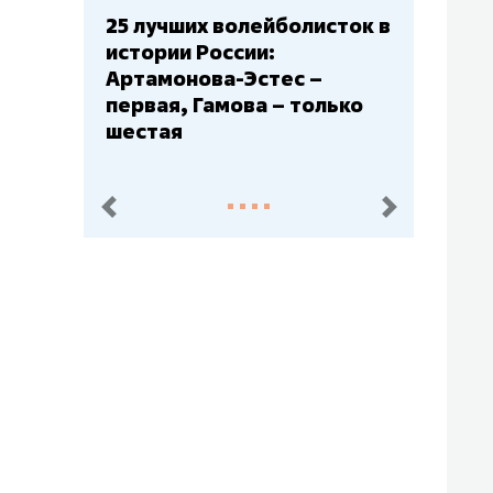
25 лучших волейболисток в
Бюджет
истории России:
– главн
Артамонова-Эстес –
Барс» –
первая, Гамова – только
Юлаев»
шестая
пред.
след.