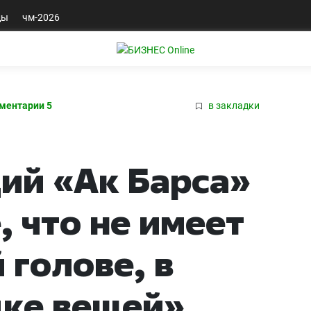
ды
чм-2026
ментарии 5
в закладки
ий «Ак Барса»
, что не имеет
 голове, в
дке вещей»