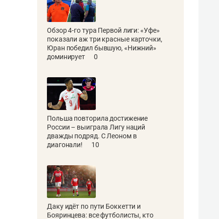
Обзор 4-го тура Первой лиги: «Уфе»
показали аж три красные карточки,
Юран победил бывшую, «Нижний»
доминирует
0
Польша повторила достижение
России – выиграла Лигу наций
дважды подряд. С Леоном в
диагонали!
10
Даку идёт по пути Боккетти и
Бояринцева: все футболисты, кто