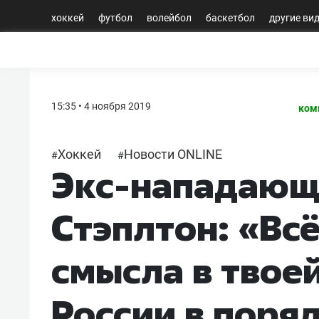
хоккей
футбол
волейбол
баскетбол
другие ви
15:35 • 4 ноября 2019
ком
Хоккей
Новости ONLINE
#
#
Экс-нападающ
Стэплтон: «Всё
смысла в твоей
России в поря