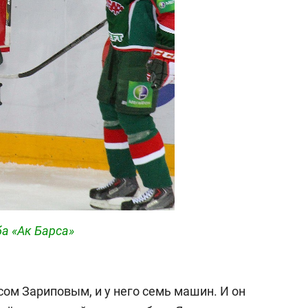
а «Ак Барса»
сом Зариповым, и у него семь машин. И он