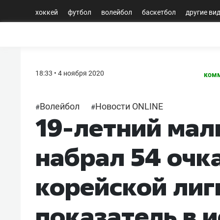
хоккей
футбол
волейбол
баскетбол
другие ви
18:33 • 4 ноября 2020
комм
Волейбол
Новости ONLINE
#
#
19-летний мал
набрал 54 очка
корейской лиги
показатель в 