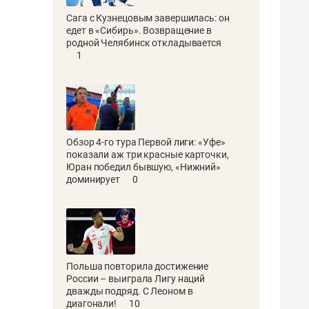
Сага с Кузнецовым завершилась: он
едет в «Сибирь». Возвращение в
родной Челябинск откладывается
1
Обзор 4-го тура Первой лиги: «Уфе»
показали аж три красные карточки,
Юран победил бывшую, «Нижний»
доминирует
0
Польша повторила достижение
России – выиграла Лигу наций
дважды подряд. С Леоном в
диагонали!
10