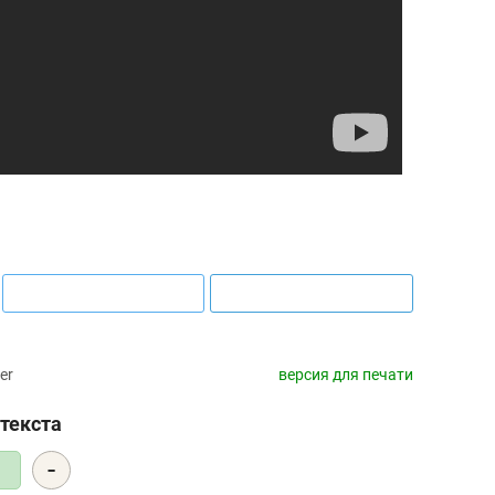
er
версия для печати
текста
-
5