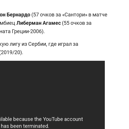
он Бернардо
(57 очков за «Сантори» в матче
умбиец
Либерман Агамес
(55 очков за
ата Греции-2006).
ую лигу из Сербии, где играл за
(2019/20).