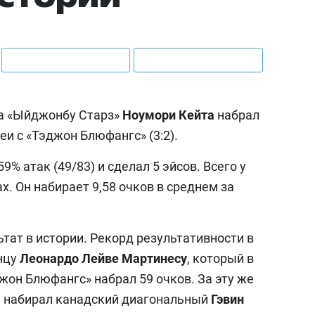
а «Ыйджонбу Старз»
Ноумори Кейта
набрал
еи с «Тэджон Блюфангс» (3:2).
9% атак (49/83) и сделал 5 эйсов. Всего у
х. Он набирает 9,58 очков в среднем за
льтат в истории. Рекорд результативности в
нцу
Леонардо Лейве Мартинесу
, который в
джон Блюфангс» набрал 59 очков. За эту же
ру набирал канадский диагональный
Гэвин