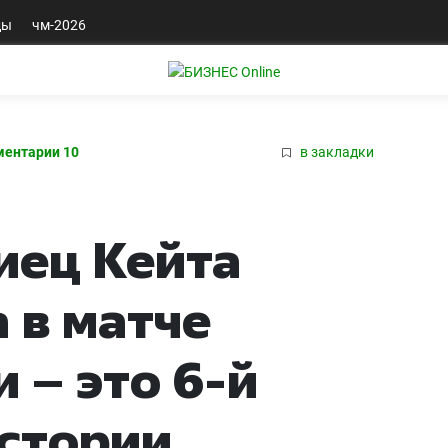
ды
чм-2026
ентарии 10
в закладки
иец Кейта
 в матче
 – это 6-й
истории