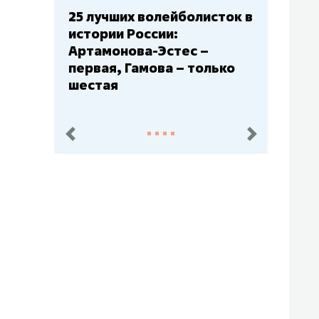
25 лучших волейболисток в
истории России:
Артамонова-Эстес –
первая, Гамова – только
шестая
пред.
след.