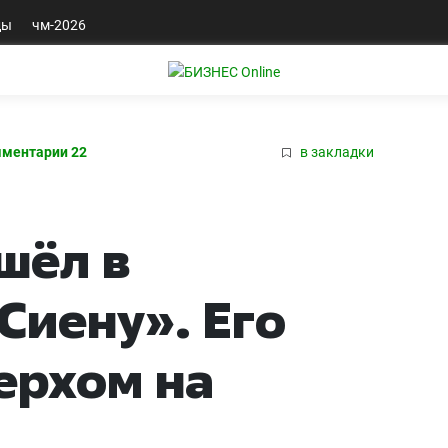
ды
чм-2026
ментарии 22
в закладки
шёл в
Сиену». Его
ерхом на