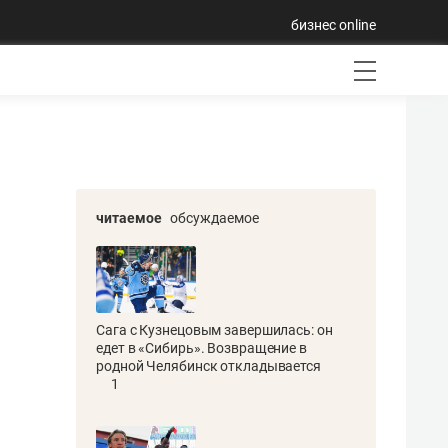
бизнес online
читаемое
обсуждаемое
Сага с Кузнецовым завершилась: он
едет в «Сибирь». Возвращение в
родной Челябинск откладывается
1