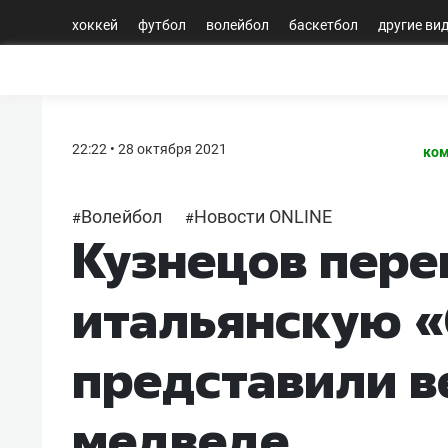
хоккей
футбол
волейбол
баскетбол
другие ви
22:22 • 28 октября 2021
ком
Волейбол
Новости ONLINE
#
#
Кузнецов пере
итальянскую «
представили в
медведе