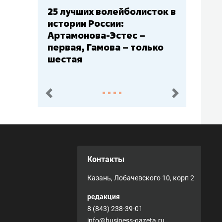
25 лучших волейболисток в
истории России:
Артамонова-Эстес –
первая, Гамова – только
шестая
пред.
след.
Контакты
Казань, Лобачевского 10, корп 2
редакция
8 (843) 238-39-01
info@business-gazeta.ru