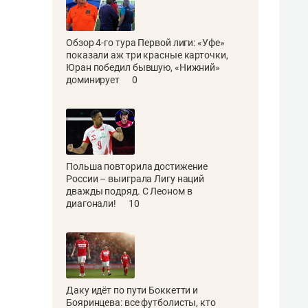
Обзор 4-го тура Первой лиги: «Уфе»
показали аж три красные карточки,
Юран победил бывшую, «Нижний»
доминирует
0
Польша повторила достижение
России – выиграла Лигу наций
дважды подряд. С Леоном в
диагонали!
10
Даку идёт по пути Боккетти и
Бояринцева: все футболисты, кто