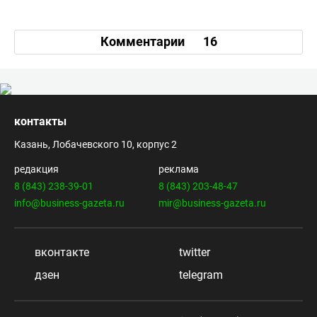
Комментарии
16
контакты
Казань, Лобачевского 10, корпус 2
редакция
реклама
8 (843) 238-39-01
8 (843) 203-48-47
info@business-gazeta.ru
mir@business-gazeta.ru
вконтакте
twitter
дзен
telegram