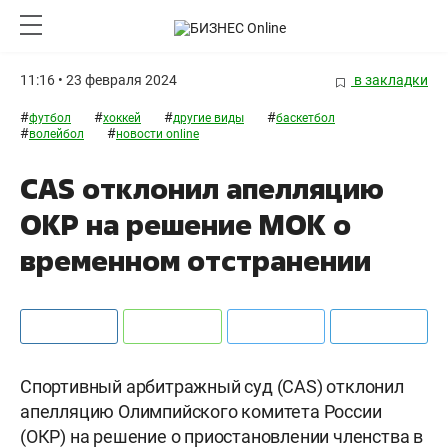
11:16 • 23 февраля 2024
в закладки
#
#
#
#
футбол
хоккей
другие виды
баскетбол
#
#
волейбол
новости online
CAS отклонил апелляцию
ОКР на решение МОК о
временном отстранении
Спортивный арбитражный суд (CAS) отклонил
апелляцию Олимпийского комитета России
(ОКР) на решение о приостановлении членства в