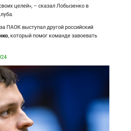
воих целей», – сказал Лобызенко в
луба.
 за ПАОК выступал другой российский
нко
, который помог команде завоевать
024