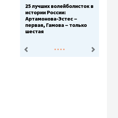
25 лучших волейболисток в
Бюджеты клуб
истории России:
– главный ма
Артамонова-Эстес –
Барс» – второ
первая, Гамова – только
Юлаев» – сер
шестая
пред.
след.