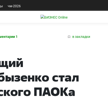
ды
чм-2026
ментарии 1
в закладки
ющий
бызенко стал
ского ПАОКа