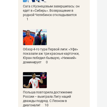
Сага с Кузнецовым завершилась: он
едет в «Сибирь». Возвращение в
родной Челябинск откладывается
1
Обзор 4-го тура Первой лиги: «Уфе»
показали аж три красные карточки,
Юран победил бывшую, «Нижний»
доминирует
0
Польша повторила достижение
России – выиграла Лигу наций
дважды подряд. С Леоном в
диагонали!
10