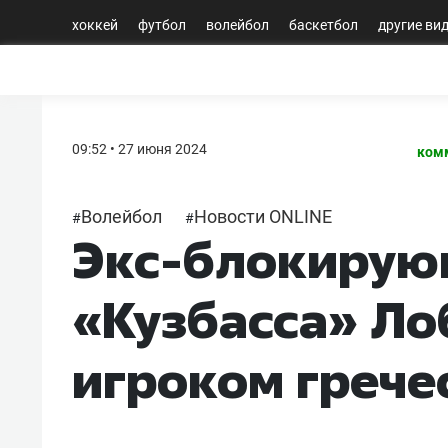
хоккей
футбол
волейбол
баскетбол
другие ви
09:52 • 27 июня 2024
ком
Волейбол
Новости ONLINE
#
#
Экс-блокиру
«Кузбасса» Ло
игроком грече