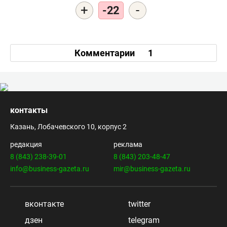
+
-
-22
Комментарии
1
контакты
Казань, Лобачевского 10, корпус 2
редакция
реклама
8 (843) 238-39-01
8 (843) 203-48-47
info@business-gazeta.ru
mir@business-gazeta.ru
вконтакте
twitter
дзен
telegram