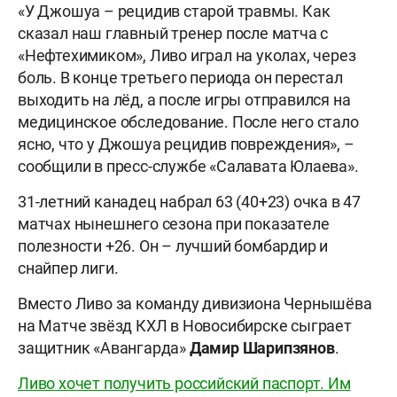
«У Джошуа – рецидив старой травмы. Как
сказал наш главный тренер после матча с
«Нефтехимиком», Ливо играл на уколах, через
боль. В конце третьего периода он перестал
выходить на лёд, а после игры отправился на
медицинское обследование. После него стало
ясно, что у Джошуа рецидив повреждения», –
сообщили в пресс-службе «Салавата Юлаева».
31-летний канадец набрал 63 (40+23) очка в 47
матчах нынешнего сезона при показателе
полезности +26. Он – лучший бомбардир и
снайпер лиги.
Вместо Ливо за команду дивизиона Чернышёва
на Матче звёзд КХЛ в Новосибирске сыграет
защитник «Авангарда»
Дамир Шарипзянов
.
Ливо хочет получить российский паспорт. Им