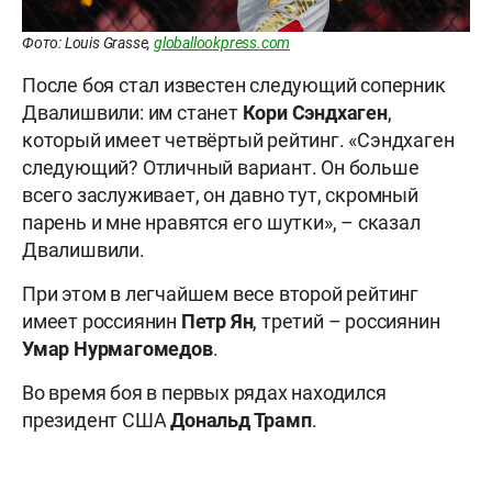
Фото: Louis Grasse,
globallookpress.com
После боя стал известен следующий соперник
Двалишвили: им станет
Кори Сэндхаген
,
который имеет четвёртый рейтинг. «Сэндхаген
следующий? Отличный вариант. Он больше
всего заслуживает, он давно тут, скромный
парень и мне нравятся его шутки», – сказал
Двалишвили.
При этом в легчайшем весе второй рейтинг
имеет россиянин
Петр Ян
, третий – россиянин
Умар Нурмагомедов
.
Во время боя в первых рядах находился
президент США
Дональд Трамп
.