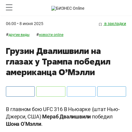
06:00 • 8 июня 2025
в закладки
#
#
другие виды
новости online
Грузин Двалишвили на
глазах у Трампа победил
американца О’Мэлли
В главном бою UFC 316 В Ньюарке (штат Нью-
Джерси, США)
Мераб Двалишвили
победил
Шона О’Мэлли
.