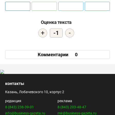
Оценка текста
+
-
-1
Комментарии
0
контакты
Казань, Лобачевского 10, корпус 2
редакция
реклама
8 (843) 238-39-01
8 (843) 203-48-47
info@business-gazeta.ru
mir@business-gazeta.ru