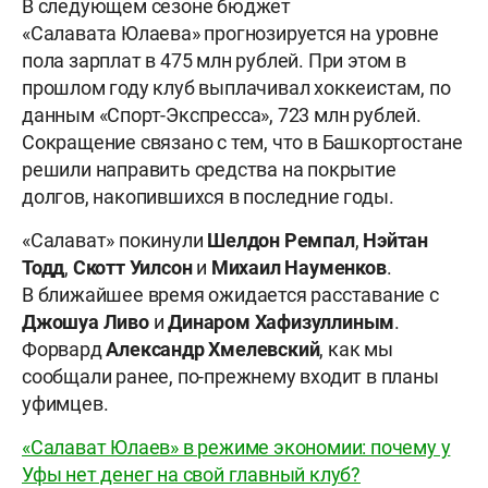
В следующем сезоне бюджет
«Салавата Юлаева» прогнозируется на уровне
пола зарплат в 475 млн рублей. При этом в
прошлом году клуб выплачивал хоккеистам, по
данным «Спорт-Экспресса», 723 млн рублей.
Сокращение связано с тем, что в Башкортостане
решили направить средства на покрытие
долгов, накопившихся в последние годы.
«Салават» покинули
Шелдон
Ремпал
,
Нэйтан
Тодд
,
Скотт
Уилсон
и
Михаил
Науменков
.
В ближайшее время ожидается расставание с
Джошуа
Ливо
и
Динаром
Хафизуллиным
.
Форвард
Александр
Хмелевский
, как мы
сообщали ранее, по-прежнему входит в планы
уфимцев.
«Салават Юлаев» в режиме экономии: почему у
Уфы нет денег на свой главный клуб?